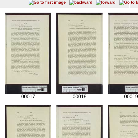
00017
00018
00019