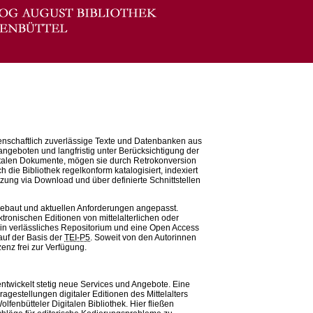
senschaftlich zuverlässige Texte und Datenbanken aus
angeboten und langfristig unter Berücksichtigung der
digitalen Dokumente, mögen sie durch Retrokonversion
 die Bibliothek regelkonform katalogisiert, indexiert
ung via Download und über definierte Schnittstellen
usgebaut und aktuellen Anforderungen angepasst.
ktronischen Editionen von mittelalterlichen oder
ein verlässliches Repositorium und eine Open Access
auf der Basis der
TEI-P5
. Soweit von den Autorinnen
enz frei zur Verfügung.
 entwickelt stetig neue Services und Angebote. Eine
ragestellungen digitaler Editionen des Mittelalters
lfenbütteler Digitalen Bibliothek. Hier fließen