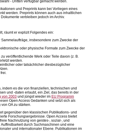
uswahl - Dritten verfügbar gemacht werden.
ikationen und Preprints kann bei Vorliegen eines
nkt werden. Preprints können auch aus inhaltlichen
Dokumente verbleiben jedoch im Archiv.
 räumt er explizit Folgendes ein:
er Sammelaufträge, insbesondere zum Zwecke der
elektronische oder physische Formate zum Zwecke der
zu veröffentlichende Werk oder Teile davon (z. B.
verletzt werden.
eintlicher oder tatsächlicher diesbezüglicher
etzen.
frei.
, indem es die von finanziellen, technischen und
n und -daten erlaubt, ein Ziel, das bereits in der
ng von 2003
und jüngst wieder im
EU Programm
 diesen Open Access Gedanken und setzt sich als
 von OA zu stärken.
tet gegenüber den klassischen Publikations- und
zierte Forschungsergebnisse. Open Access bietet
 freie Nachnutzung von geistes-, sozial-, und
e Auffindbarkeit durch Suchmaschinen und eine
naler und internationaler Ebene. Publikationen im