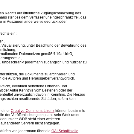
hen Rechts auf öffentliche Zugänglichmachung des
aus steht es dem Verfasser uneingeschränkt frei, das
r in Auszügen anderweitig gedruckt oder
echte ein:
en,
. Visualisierung, unter Beachtung der Bewahrung des
entlichung,
ternationalen Datennetzen gemäß § 19a UrhG,
erungsstelle,
is, unbeschränkt jedermann zugänglich und nutzbar zu
unterstützen, die Dokumente zu archivieren und
ch die Autoren und Herausgeber verantwortlich.
flicht, eventuell betroffene Urheber- und
ält der Autor Kenntnis vom Bestehen oder der
fenbüttel unverzüglich davon in Kenntnis. Die Herzog
ungsrechten resultierende Schäden, sofern kein
e einer
Creative-Commons-Lizenz
können bestimmte
le der Veröffentlichung ein, dass sein Werk unter
itorium der WDB steht einer weiteren
 auf anderen Servern nicht entgegen.
 dürfen von jedermann über die
OAI-Schnittstelle