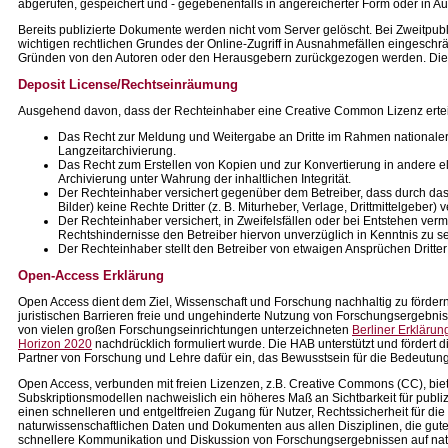
abgerufen, gespeichert und - gegebenenfalls in angereicherter Form oder in A
Bereits publizierte Dokumente werden nicht vom Server gelöscht. Bei Zweitpubl
wichtigen rechtlichen Grundes der Online-Zugriff in Ausnahmefällen eingeschrä
Gründen von den Autoren oder den Herausgebern zurückgezogen werden. Die 
Deposit License/Rechtseinräumung
Ausgehend davon, dass der Rechteinhaber eine Creative Common Lizenz erteilt,
Das Recht zur Meldung und Weitergabe an Dritte im Rahmen national
Langzeitarchivierung.
Das Recht zum Erstellen von Kopien und zur Konvertierung in andere 
Archivierung unter Wahrung der inhaltlichen Integrität.
Der Rechteinhaber versichert gegenüber dem Betreiber, dass durch das 
Bilder) keine Rechte Dritter (z. B. Miturheber, Verlage, Drittmittelgeber) 
Der Rechteinhaber versichert, in Zweifelsfällen oder bei Entstehen verm
Rechtshindernisse den Betreiber hiervon unverzüglich in Kenntnis zu s
Der Rechteinhaber stellt den Betreiber von etwaigen Ansprüchen Dritter 
Open-Access Erklärung
Open Access dient dem Ziel, Wissenschaft und Forschung nachhaltig zu fördern
juristischen Barrieren freie und ungehinderte Nutzung von Forschungsergebnisse
von vielen großen Forschungseinrichtungen unterzeichneten
Berliner Erkläru
Horizon 2020
nachdrücklich formuliert wurde. Die HAB unterstützt und fördert
Partner von Forschung und Lehre dafür ein, das Bewusstsein für die Bedeutung
Open Access, verbunden mit freien Lizenzen, z.B. Creative Commons (CC), bie
Subskriptionsmodellen nachweislich ein höheres Maß an Sichtbarkeit für publi
einen schnelleren und entgeltfreien Zugang für Nutzer, Rechtssicherheit für die
naturwissenschaftlichen Daten und Dokumenten aus allen Disziplinen, die gut
schnellere Kommunikation und Diskussion von Forschungsergebnissen auf natio