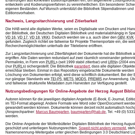
Erfahrungen aus konkreten Editionsprojekten ein, um allgemeine Lösungsvors
entwickeln und Kodierungsverfahren zu vereinheitlichen. Ein besonderer Schwe
eigenen Beständen. Auf Wunsch unterstützt die Bibliothek Stipendiatinnen und S
Editionsvorhaben.
Nachweis, Langzeitarchivierung und Zitierbarkeit
Die HAB weist alle digitalen Werke, seien es Digitalisate von Drucken und Han
der Bibliothek, der Deutschen Digitalen Bibliothek und materialabhängig in Sp
VD 16
,
VD 17
,
VD 18
,
VKK
). Dadurch werden sie u.a. auch über den
GBV
,
KVK
gefunden. Zugleich richtet sie fallweise für Projekte Themenportale ein, die wei
Recherchemöglichkeiten unterhalb der Titelebene eröffnen.
Zur Langzeitarchivierung und Zitierfähigkeit der Dokumente hat die Bibliothek 
ergriffen. Alle Daten werden redundant auf zwei räumlich voneinander getrennten 
Permalinks, in Form von
PURL
s (seit 1999 stabil zitierbar) und
URN
s (2004 ein
(nur
PURL
s) sichergestellt. Die Bibliothek
garantiert
, dass alle digitalen Objekt
erreichbar bleiben. Einmal in das Repository eingebrachte Dokumente werden n
Löschung von Dokumenten erfolgt, wird diese schriftlich dokumentiert. Bei de
nur gängige Standards wie
TEI-P5
,
METS
,
MODS
,
PREMIS
zur Anwendung. Üb
und fallweise strukturelle Metadaten zum Harvesten zur Verfügung gestellt.
Nutzungsbedingungen für Online-Angebote der Herzog August Biblio
Autoren können für die jeweiligen digitalen Angebote (E-Book, E-Journal, Edit
im TEI-Format abgelegt. Andere Formate wie Word oder OpenDocument werden
gewandelt werden können. Dokumente können derzeit nicht automatisch hochg
(Ansprechpartner:
Marcus Baumgarten
,
baumgarten@hab.de
, Tel. +49 (0) 53
werden.
Die Online-Angebote der Wolfenbütteler Digitalen Bibliothek der Herzog August B
geschützt und unterliegen Nutzungsrechten.
Soweit nicht anders vermerkt
, ste
Namensnennung-Weitergabe unter gleichen Bedingungen 3.0 Deutschland Liz