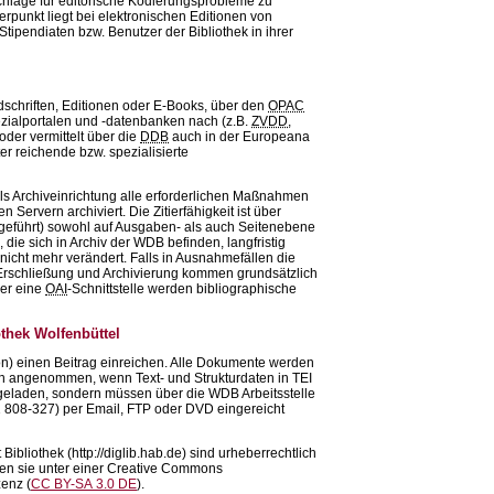
chläge für editorische Kodierungsprobleme zu
rpunkt liegt bei elektronischen Editionen von
tipendiaten bzw. Benutzer der Bibliothek in ihrer
dschriften, Editionen oder E-Books, über den
OPAC
ezialportalen und -datenbanken nach (z.B.
ZVDD
,
oder vermittelt über die
DDB
auch in der Europeana
ter reichende bzw. spezialisierte
als Archiveinrichtung alle erforderlichen Maßnahmen
Servern archiviert. Die Zitierfähigkeit ist über
geführt) sowohl auf Ausgaben- als auch Seitenebene
e, die sich in Archiv der WDB befinden, langfristig
icht mehr verändert. Falls in Ausnahmefällen die
r Erschließung und Archivierung kommen grundsätzlich
er eine
OAI
-Schnittstelle werden bibliographische
thek Wolfenbüttel
ion) einen Beitrag einreichen. Alle Dokumente werden
 angenommen, wenn Text- und Strukturdaten in TEI
eladen, sondern müssen über die WDB Arbeitsstelle
31 808-327) per Email, FTP oder DVD eingereicht
ibliothek (http://diglib.hab.de) sind urheberrechtlich
hen sie unter einer Creative Commons
enz (
CC BY-SA 3.0 DE
).