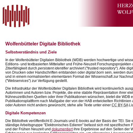
Wolfenbütteler Digitale Bibliothek
Selbstverständnis und Ziele
In der Wolfenbütteler Digitalen Bibliothek (WDB) werden hochwertige und wis
Editions- und textbasierten Mittelalter und Frühe-Neuzeit Forschungsprojekten 
Zitierfähigkeit durch
persistent identifier
archiviert ("trusted repository"). Alle 
von Drucken oder Handschriften entstanden oder
digital born
sein, werden durch
und in einem normalisierten elementaren Format der Wissenschaft zur Nachnutz
("Webservices") zur Verfügung gestellt.
Die Infrastruktur der Wolfenbütteler Digitalen Bibliothek wird kontinuierlich a
Autorinnen und Autoren bzw. Projekte, die eine stabile Repräsentation ihrer ele
frühneuzeitlichen Quellen oder ihrer Publikationen wünschen, bietet die WDB 
Publikationsplattform nach Maßgabe der von der HAB entwickelten Richtlinien 
oder Autoren nicht anders gewünscht, stehe alle Texte unter einer
CC BY-SA
Liz
Digitale Kompetenzen
Die Bibliothek veröffentlicht E-Journals und E-books auf der Basis der TEI. Sie
ständige Arbeitsgruppe "Elektronisches Edieren" befasst sich mit spezifischen F
und der Frühen Neuzeit und
dokumentiert
ihre Ergebnisse auf den Seiten der Wo