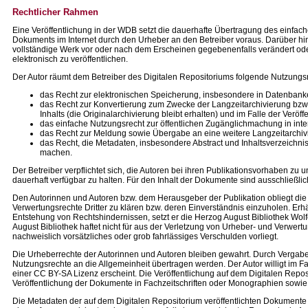
Rechtlicher Rahmen
Eine Veröffentlichung in der WDB setzt die dauerhafte Übertragung des einfac
Dokuments im Internet durch den Urheber an den Betreiber voraus. Darüber hin
vollständige Werk vor oder nach dem Erscheinen gegebenenfalls verändert ode
elektronisch zu veröffentlichen.
Der Autor räumt dem Betreiber des Digitalen Repositoriums folgende Nutzungsr
das Recht zur elektronischen Speicherung, insbesondere in Datenbank
das Recht zur Konvertierung zum Zwecke der Langzeitarchivierung bzw
Inhalts (die Originalarchivierung bleibt erhalten) und im Falle der Veröff
das einfache Nutzungsrecht zur öffentlichen Zugänglichmachung in in
das Recht zur Meldung sowie Übergabe an eine weitere Langzeitarchivi
das Recht, die Metadaten, insbesondere Abstract und Inhaltsverzeichn
machen.
Der Betreiber verpflichtet sich, die Autoren bei ihren Publikationsvorhaben zu 
dauerhaft verfügbar zu halten. Für den Inhalt der Dokumente sind ausschließli
Den Autorinnen und Autoren bzw. dem Herausgeber der Publikation obliegt die P
Verwertungsrechte Dritter zu klären bzw. deren Einverständnis einzuholen. Erh
Entstehung von Rechtshindernissen, setzt er die Herzog August Bibliothek Wol
August Bibliothek haftet nicht für aus der Verletzung von Urheber- und Verwert
nachweislich vorsätzliches oder grob fahrlässiges Verschulden vorliegt.
Die Urheberrechte der Autorinnen und Autoren bleiben gewahrt. Durch Vergab
Nutzungsrechte an die Allgemeinheit übertragen werden. Der Autor willigt im Fal
einer CC BY-SA Lizenz erscheint. Die Veröffentlichung auf dem Digitalen Repos
Veröffentlichung der Dokumente in Fachzeitschriften oder Monographien sowie
Die Metadaten der auf dem Digitalen Repositorium veröffentlichten Dokumente