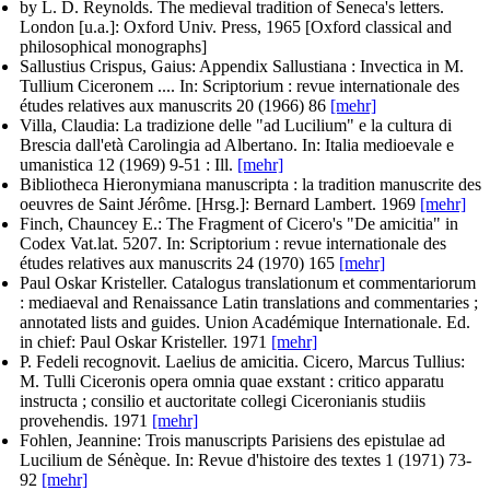
by L. D. Reynolds
. The medieval tradition of Seneca's letters.
London [u.a.]: Oxford Univ. Press, 1965 [Oxford classical and
philosophical monographs]
Sallustius Crispus, Gaius
: Appendix Sallustiana : Invectica in M.
Tullium Ciceronem .... In:
Scriptorium : revue internationale des
études relatives aux manuscrits
20 (1966) 86
[mehr]
Villa, Claudia
: La tradizione delle "ad Lucilium" e la cultura di
Brescia dall'età Carolingia ad Albertano. In:
Italia medioevale e
umanistica
12 (1969) 9-51 : Ill.
[mehr]
Bibliotheca Hieronymiana manuscripta : la tradition manuscrite des
oeuvres de Saint Jérôme.
[Hrsg.]: Bernard Lambert
. 1969
[mehr]
Finch, Chauncey E.
: The Fragment of Cicero's "De amicitia" in
Codex Vat.lat. 5207. In:
Scriptorium : revue internationale des
études relatives aux manuscrits
24 (1970) 165
[mehr]
Paul Oskar Kristeller
. Catalogus translationum et commentariorum
: mediaeval and Renaissance Latin translations and commentaries ;
annotated lists and guides.
Union Académique Internationale. Ed.
in chief: Paul Oskar Kristeller
. 1971
[mehr]
P. Fedeli recognovit
. Laelius de amicitia.
Cicero, Marcus Tullius
:
M. Tulli Ciceronis opera omnia quae exstant : critico apparatu
instructa ; consilio et auctoritate collegi Ciceronianis studiis
provehendis. 1971
[mehr]
Fohlen, Jeannine
: Trois manuscripts Parisiens des epistulae ad
Lucilium de Sénèque. In:
Revue d'histoire des textes
1 (1971) 73-
92
[mehr]