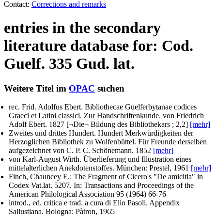
Contact:
Corrections and remarks
entries in the secondary
literature database for: Cod.
Guelf. 335 Gud. lat.
Weitere Titel im
OPAC
suchen
rec. Frid. Adolfus Ebert
. Bibliothecae Guelferbytanae codices
Graeci et Latini classici. Zur Handschriftenkunde.
von Friedrich
Adolf Ebert
. 1827 [¬Die¬ Bildung des Bibliothekars ; 2,2]
[mehr]
Zweites und drittes Hundert. Hundert Merkwürdigkeiten der
Herzoglichen Bibliothek zu Wolfenbüttel.
Für Freunde derselben
aufgezeichnet von C. P. C. Schönemann
. 1852
[mehr]
von Karl-August Wirth
. Überlieferung und Illustration eines
mittelalterlichen Anekdotenstoffes. München: Prestel, 1961
[mehr]
Finch, Chauncey E.
: The Fragment of Cicero's "De amicitia" in
Codex Vat.lat. 5207. In:
Transactions and Proceedings of the
American Philological Association
95 (1964) 66-76
introd., ed. critica e trad. a cura di Elio Pasoli
. Appendix
Sallustiana. Bologna: Pàtron, 1965