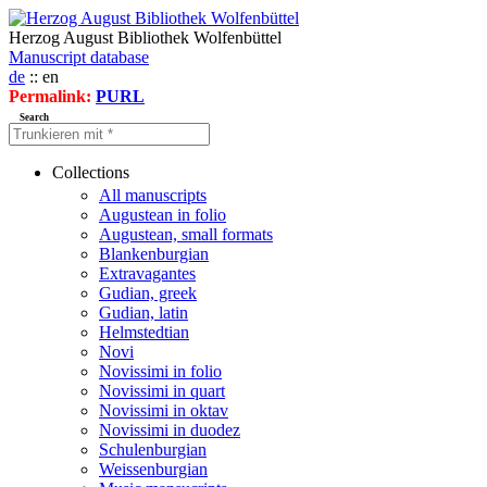
Herzog August Bibliothek Wolfenbüttel
Manuscript database
de
:: en
Permalink:
PURL
Search
Collections
All manuscripts
Augustean in folio
Augustean, small formats
Blankenburgian
Extravagantes
Gudian, greek
Gudian, latin
Helmstedtian
Novi
Novissimi in folio
Novissimi in quart
Novissimi in oktav
Novissimi in duodez
Schulenburgian
Weissenburgian