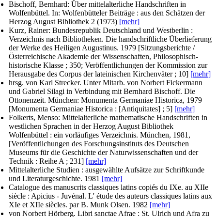
Bischoff, Bernhard
: Über mittelalterliche Handschriften in
Wolfenbüttel. In:
Wolfenbütteler Beiträge : aus den Schätzen der
Herzog August Bibliothek
2 (1973)
[mehr]
Kurz, Rainer
: Bundesrepublik Deutschland und Westberlin :
Verzeichnis nach Bibliotheken. Die handschriftliche Überlieferung
der Werke des Heiligen Augustinus. 1979 [Sitzungsberichte /
Österreichische Akademie der Wissenschaften, Philosophisch-
historische Klasse ; 350; Veröffentlichungen der Kommission zur
Herausgabe des Corpus der lateinischen Kirchenväter ; 10]
[mehr]
hrsg. von Karl Strecker. Unter Mitarb. von Norbert Fickermann
und Gabriel Silagi in Verbindung mit Bernhard Bischoff
. Die
Ottonenzeit. München: Monumenta Germaniae Historica, 1979
[Monumenta Germaniae Historica : [Antiquitates] ; 5]
[mehr]
Folkerts, Menso
: Mittelalterliche mathematische Handschriften in
westlichen Sprachen in der Herzog August Bibliothek
Wolfenbüttel : ein vorläufiges Verzeichnis. München, 1981,
[Veröffentlichungen des Forschungsinstituts des Deutschen
Museums für die Geschichte der Naturwissenschaften und der
Technik : Reihe A ; 231]
[mehr]
Mittelalterliche Studien : ausgewählte Aufsätze zur Schriftkunde
und Literaturgeschichte. 1981
[mehr]
Catalogue des manuscrits classiques latins copiés du IXe. au XIIe
siècle : Apicius - Juvénal. L' étude des auteurs classiques latins aux
XIe et XIIe siècles.
par B. Munk Olsen
. 1982
[mehr]
von Norbert Hörberg
. Libri sanctae Afrae : St. Ulrich und Afra zu