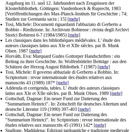
Augsburg im 11. und 12. Jahrhundert nach Zeugnissen der
Klosterbibliothek. Göttingen: Vandenhoeck & Ruprecht, 1983
[Veröffentlichungen des Max-Planck-Instituts für Geschichte ; 74;
Studien zur Germania sacra ; 15]
[mehr]
Tosi, Michele
: Documenti riguardanti l'abbaziato di Gerberto a
Bobbio - Riedizione. In:
Archivum Bobiense : rivista degli Archivi
Storici Bobiensi
6-7 (1984/1985)
[mehr]
Les classiques dans les bibliothèques médiévales. L' étude des
auteurs classiques latins aux XIe et XIIe siècles.
par B. Munk
Olsen
. 1987
[mehr]
Horváth, Eva
: Marquard Gudes Gottorper Handschriften : ein
Beitrag zu ihrer Geschichte. In:
Wolfenbütteler Beiträge : aus den
Schätzen der Herzog August Bibliothek
7 (1987)
[mehr]
Tosi, Michele
: Il governo abbaziale di Gerberto a Bobbio. In:
Scriptorium : revue internationale des études relatives aux
manuscrits
43 (1989) 187*
[mehr]
Addenda et corrigenda, tables. L' étude des auteurs classiques
latins aux XIe et XIIe siècles.
par B. Munk Olsen
. 1989
[mehr]
Gottschall, Dagmar
: Ein neuer Fund zur Datierung des
"Summarium Heinrici". In: Zeitschrift für deutsches Altertum und
deutsche Literatur 119 (1990) 397-403
[mehr]
Gottschall, Dagmar
: Ein neuer Fund zur Datierung des
"Summarium Heinrici". In:
Scriptorium : revue internationale des
études relatives aux manuscrits
45 (1991) 142*
[mehr]
Spallone, Maddalena
: Edizioni tardoantiche e tradizione medievale