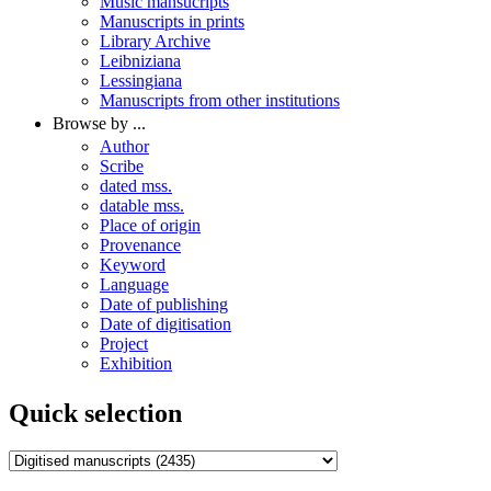
Music mansucripts
Manuscripts in prints
Library Archive
Leibniziana
Lessingiana
Manuscripts from other institutions
Browse by ...
Author
Scribe
dated mss.
datable mss.
Place of origin
Provenance
Keyword
Language
Date of publishing
Date of digitisation
Project
Exhibition
Quick selection