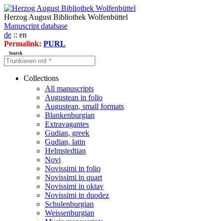
Herzog August Bibliothek Wolfenbüttel
Manuscript database
de
:: en
Permalink:
PURL
Search
Collections
All manuscripts
Augustean in folio
Augustean, small formats
Blankenburgian
Extravagantes
Gudian, greek
Gudian, latin
Helmstedtian
Novi
Novissimi in folio
Novissimi in quart
Novissimi in oktav
Novissimi in duodez
Schulenburgian
Weissenburgian