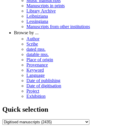
Music mansucripts
Manuscripts in prints
Library Archive
Leibniziana
Lessingiana
Manuscripts from other institutions
Browse by ...
Author
Scribe
dated mss.
datable mss.
Place of origin
Provenance
Keyword
Language
Date of publishing
Date of digitisation
Project
Exhibition
Quick selection