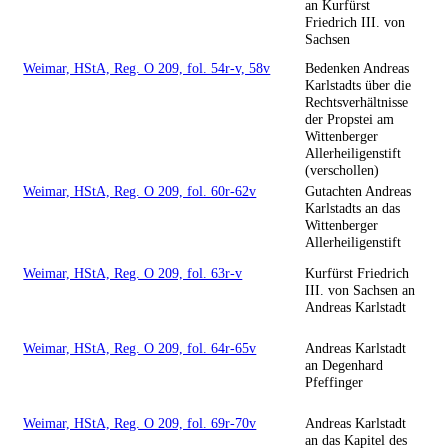
an Kurfürst
Friedrich III. von
Sachsen
Weimar, HStA, Reg. O 209, fol. 54r-v, 58v
Bedenken Andreas
Karlstadts über die
Rechtsverhältnisse
der Propstei am
Wittenberger
Allerheiligenstift
(verschollen)
Weimar, HStA, Reg. O 209, fol. 60r-62v
Gutachten Andreas
Karlstadts an das
Wittenberger
Allerheiligenstift
Weimar, HStA, Reg. O 209, fol. 63r-v
Kurfürst Friedrich
III. von Sachsen an
Andreas Karlstadt
Weimar, HStA, Reg. O 209, fol. 64r-65v
Andreas Karlstadt
an Degenhard
Pfeffinger
Weimar, HStA, Reg. O 209, fol. 69r-70v
Andreas Karlstadt
an das Kapitel des