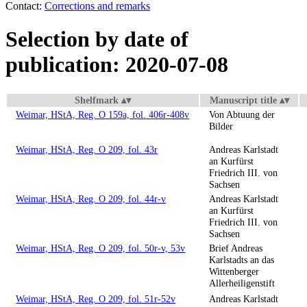
Contact:
Corrections and remarks
Selection by date of
publication: 2020-07-08
Shelfmark
Manuscript title
Weimar, HStA, Reg. O 159a, fol. 406r-408v
Von Abtuung der
Bilder
Weimar, HStA, Reg. O 209, fol. 43r
Andreas Karlstadt
an Kurfürst
Friedrich III. von
Sachsen
Weimar, HStA, Reg. O 209, fol. 44r-v
Andreas Karlstadt
an Kurfürst
Friedrich III. von
Sachsen
Weimar, HStA, Reg. O 209, fol. 50r-v, 53v
Brief Andreas
Karlstadts an das
Wittenberger
Allerheiligenstift
Weimar, HStA, Reg. O 209, fol. 51r-52v
Andreas Karlstadt