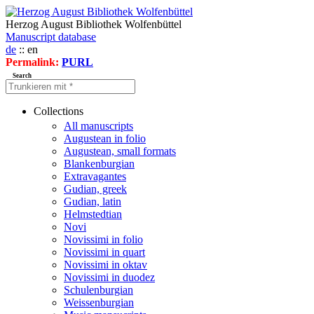
Herzog August Bibliothek Wolfenbüttel
Manuscript database
de
:: en
Permalink:
PURL
Search
Collections
All manuscripts
Augustean in folio
Augustean, small formats
Blankenburgian
Extravagantes
Gudian, greek
Gudian, latin
Helmstedtian
Novi
Novissimi in folio
Novissimi in quart
Novissimi in oktav
Novissimi in duodez
Schulenburgian
Weissenburgian