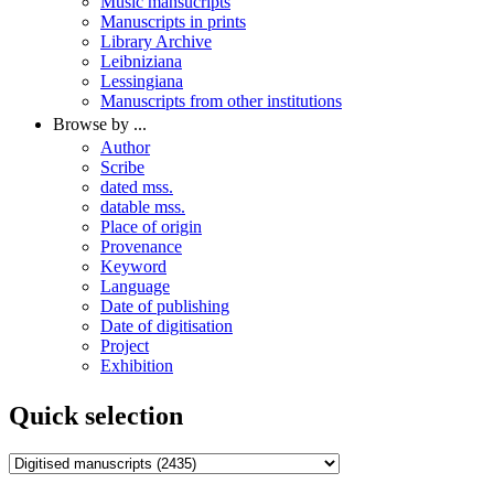
Music mansucripts
Manuscripts in prints
Library Archive
Leibniziana
Lessingiana
Manuscripts from other institutions
Browse by ...
Author
Scribe
dated mss.
datable mss.
Place of origin
Provenance
Keyword
Language
Date of publishing
Date of digitisation
Project
Exhibition
Quick selection