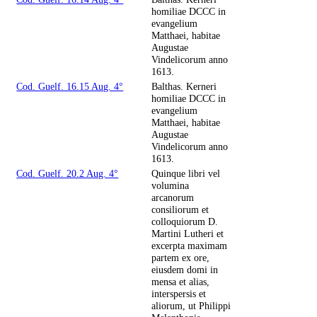
homiliae DCCC in
evangelium
Matthaei, habitae
Augustae
Vindelicorum anno
1613.
Cod. Guelf. 16.15 Aug. 4°
Balthas. Kerneri
homiliae DCCC in
evangelium
Matthaei, habitae
Augustae
Vindelicorum anno
1613.
Cod. Guelf. 20.2 Aug. 4°
Quinque libri vel
volumina
arcanorum
consiliorum et
colloquiorum D.
Martini Lutheri et
excerpta maximam
partem ex ore,
eiusdem domi in
mensa et alias,
interspersis et
aliorum, ut Philippi