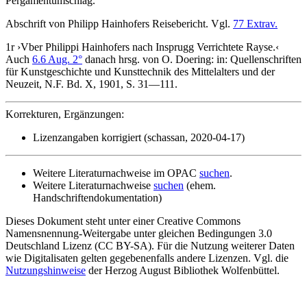
Pergamentumschlag.
Abschrift von Philipp Hainhofers Reisebericht. Vgl.
77 Extrav.
1r
›
Vber Philippi Hainhofers nach Insprugg Verrichtete Rayse.
‹
Auch
6.6 Aug. 2°
danach hrsg. von
O. Doering
: in: Quellenschriften
für Kunstgeschichte und Kunsttechnik des Mittelalters und der
Neuzeit, N.F. Bd. X, 1901, S. 31—111.
Korrekturen, Ergänzungen:
Lizenzangaben korrigiert (schassan, 2020-04-17)
Weitere Literaturnachweise im OPAC
suchen
.
Weitere Literaturnachweise
suchen
(ehem.
Handschriftendokumentation)
Dieses Dokument steht unter einer Creative Commons
Namensnennung-Weitergabe unter gleichen Bedingungen 3.0
Deutschland Lizenz (CC BY-SA). Für die Nutzung weiterer Daten
wie Digitalisaten gelten gegebenenfalls andere Lizenzen. Vgl. die
Nutzungshinweise
der Herzog August Bibliothek Wolfenbüttel.