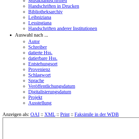
Musikhandschriften
Handschriften in Drucken
Bibliotheksarchiv
Leibniziana
Lessingiana
Handschriften anderer Institutionen
Auswahl nach ...
Autor
Schreiber
datierte Hss.
datierbare Hss.
Entstehungsort
Provenienz
Schlagwort
Sprache
Veröffentlichungsdatum
Digitalisierungsdatum
Projekt
Ausstellung
Anzeigen als:
OAI
::
XML
::
Print
::
Faksimile in der WDB