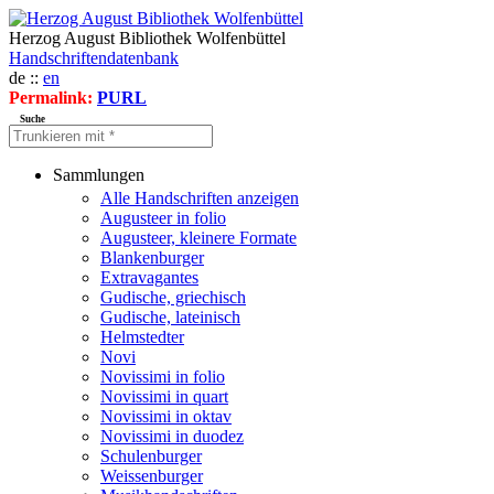
Herzog August Bibliothek Wolfenbüttel
Handschriftendatenbank
de ::
en
Permalink:
PURL
Suche
Sammlungen
Alle Handschriften anzeigen
Augusteer in folio
Augusteer, kleinere Formate
Blankenburger
Extravagantes
Gudische, griechisch
Gudische, lateinisch
Helmstedter
Novi
Novissimi in folio
Novissimi in quart
Novissimi in oktav
Novissimi in duodez
Schulenburger
Weissenburger