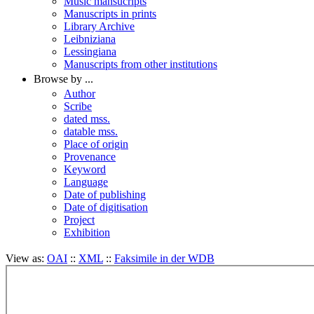
Music mansucripts
Manuscripts in prints
Library Archive
Leibniziana
Lessingiana
Manuscripts from other institutions
Browse by ...
Author
Scribe
dated mss.
datable mss.
Place of origin
Provenance
Keyword
Language
Date of publishing
Date of digitisation
Project
Exhibition
View as:
OAI
::
XML
::
Faksimile in der WDB