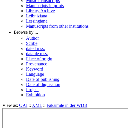
Music mansucripts
Manuscripts in prints
Library Archive
Leibniziana
Lessingiana
Manuscripts from other institutions
Browse by ...
Author
Scribe
dated mss.
datable mss.
Place of origin
Provenance
Keyword
Language
Date of publishing
Date of digitisation
Project
Exhibition
View as:
OAI
::
XML
::
Faksimile in der WDB