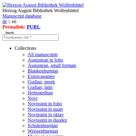
Herzog August Bibliothek Wolfenbüttel
Manuscript database
de
:: en
Permalink:
PURL
Search
Collections
All manuscripts
Augustean in folio
Augustean, small formats
Blankenburgian
Extravagantes
Gudian, greek
Gudian, latin
Helmstedtian
Novi
Novissimi in folio
Novissimi in quart
Novissimi in oktav
Novissimi in duodez
Schulenburgian
Weissenburgian