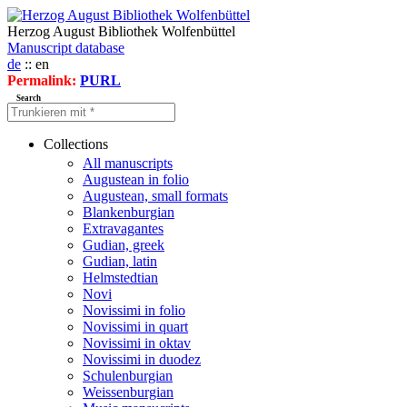
Herzog August Bibliothek Wolfenbüttel
Manuscript database
de
:: en
Permalink:
PURL
Search
Collections
All manuscripts
Augustean in folio
Augustean, small formats
Blankenburgian
Extravagantes
Gudian, greek
Gudian, latin
Helmstedtian
Novi
Novissimi in folio
Novissimi in quart
Novissimi in oktav
Novissimi in duodez
Schulenburgian
Weissenburgian