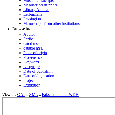
Music mansucripts
Manuscripts in prints
Library Archive
Leibniziana
Lessingiana
Manuscripts from other institutions
Browse by ...
Author
Scribe
dated mss.
datable mss.
Place of origin
Provenance
Keyword
Language
Date of publishing
Date of digitisation
Project
Exhibition
View as:
OAI
::
XML
::
Faksimile in der WDB