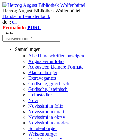
Herzog August Bibliothek Wolfenbüttel
Handschriftendatenbank
de ::
en
Permalink:
PURL
Suche
Sammlungen
Alle Handschriften anzeigen
Augusteer in folio
Augusteer, kleinere Formate
Blankenburger
Extravagantes
Gudische, griechisch
Gudische, lateinisch
Helmstedter
Novi
Novissimi in folio
Novissimi in quart
Novissimi in oktav
Novissimi in duodez
Schulenburger
Weissenburger