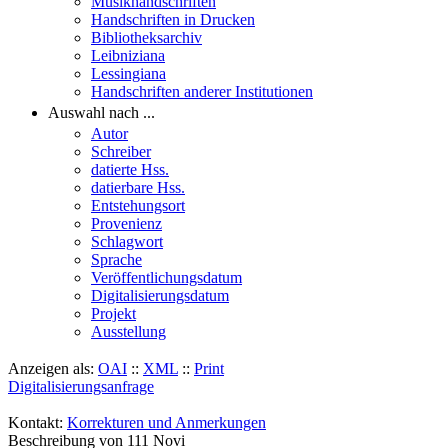
Musikhandschriften
Handschriften in Drucken
Bibliotheksarchiv
Leibniziana
Lessingiana
Handschriften anderer Institutionen
Auswahl nach ...
Autor
Schreiber
datierte Hss.
datierbare Hss.
Entstehungsort
Provenienz
Schlagwort
Sprache
Veröffentlichungsdatum
Digitalisierungsdatum
Projekt
Ausstellung
Anzeigen als:
OAI
::
XML
::
Print
Digitalisierungsanfrage
Kontakt:
Korrekturen und Anmerkungen
Beschreibung von 111 Novi