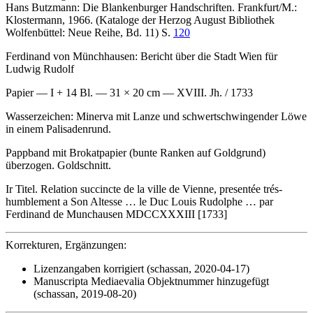
Hans Butzmann: Die Blankenburger Handschriften. Frankfurt/M.:
Klostermann, 1966. (Kataloge der Herzog August Bibliothek
Wolfenbüttel: Neue Reihe, Bd. 11) S.
120
Ferdinand von Münchhausen: Bericht über die Stadt Wien für
Ludwig Rudolf
Papier — I + 14 Bl. — 31 × 20 cm — XVIII. Jh. / 1733
Wasserzeichen: Minerva mit Lanze und schwertschwingender Löwe
in einem Palisadenrund.
Pappband mit Brokatpapier (bunte Ranken auf Goldgrund)
überzogen. Goldschnitt.
Ir Titel.
Relation succincte de la ville de Vienne, presentée trés-
humblement a Son Altesse … le Duc Louis Rudolphe … par
Ferdinand de Munchausen
MDCCXXXIII
[1733]
Korrekturen, Ergänzungen:
Lizenzangaben korrigiert (schassan, 2020-04-17)
Manuscripta Mediaevalia Objektnummer hinzugefügt
(schassan, 2019-08-20)