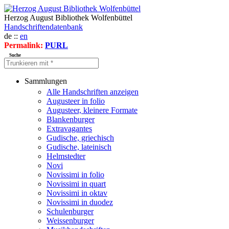
Herzog August Bibliothek Wolfenbüttel
Handschriftendatenbank
de ::
en
Permalink:
PURL
Suche
Sammlungen
Alle Handschriften anzeigen
Augusteer in folio
Augusteer, kleinere Formate
Blankenburger
Extravagantes
Gudische, griechisch
Gudische, lateinisch
Helmstedter
Novi
Novissimi in folio
Novissimi in quart
Novissimi in oktav
Novissimi in duodez
Schulenburger
Weissenburger