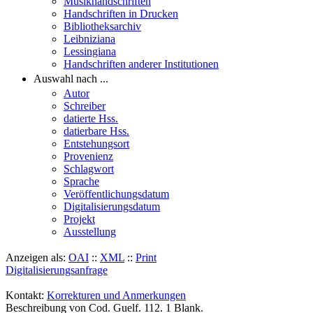
Musikhandschriften
Handschriften in Drucken
Bibliotheksarchiv
Leibniziana
Lessingiana
Handschriften anderer Institutionen
Auswahl nach ...
Autor
Schreiber
datierte Hss.
datierbare Hss.
Entstehungsort
Provenienz
Schlagwort
Sprache
Veröffentlichungsdatum
Digitalisierungsdatum
Projekt
Ausstellung
Anzeigen als:
OAI
::
XML
::
Print
Digitalisierungsanfrage
Kontakt:
Korrekturen und Anmerkungen
Beschreibung von Cod. Guelf. 112. 1 Blank.