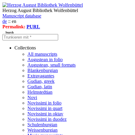
Herzog August Bibliothek Wolfenbüttel
Manuscript database
de
:: en
Permalink:
PURL
Search
Collections
All manuscripts
Augustean in folio
Augustean, small formats
Blankenburgian
Extravagantes
Gudian, greek
Gudian, latin
Helmstedtian
Novi
Novissimi in folio
Novissimi in quart
Novissimi in oktav
Novissimi in duodez
Schulenburgian
Weissenburgian