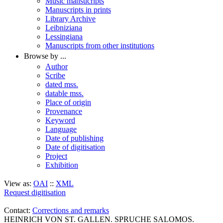
Music mansucripts
Manuscripts in prints
Library Archive
Leibniziana
Lessingiana
Manuscripts from other institutions
Browse by ...
Author
Scribe
dated mss.
datable mss.
Place of origin
Provenance
Keyword
Language
Date of publishing
Date of digitisation
Project
Exhibition
View as:
OAI
::
XML
Request digitisation
Contact:
Corrections and remarks
HEINRICH VON ST. GALLEN. SPRUCHE SALOMOS.