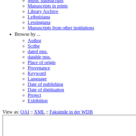
Music mansucripts
Manuscripts in prints
Library Archive
Leibniziana
Lessingiana
Manuscripts from other institutions
Browse by ...
Author
Scribe
dated mss.
datable mss.
Place of origin
Provenance
Keyword
Language
Date of publishing
Date of digitisation
Project
Exhibition
View as:
OAI
::
XML
::
Faksimile in der WDB