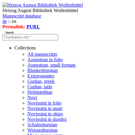
Herzog August Bibliothek Wolfenbüttel
Manuscript database
de
:: en
Permalink:
PURL
Search
Collections
All manuscripts
Augustean in folio
Augustean, small formats
Blankenburgian
Extravagantes
Gudian, greek
Gudian, latin
Helmstedtian
Novi
Novissimi in folio
Novissimi in quart
Novissimi in oktav
Novissimi in duodez
Schulenburgian
Weissenburgian