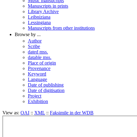
Music mansucripts
Manuscripts in prints
Library Archive
Leibniziana
Lessingiana
Manuscripts from other institutions
Browse by ...
Author
Scribe
dated mss.
datable mss.
Place of origin
Provenance
Keyword
Language
Date of publishing
Date of digitisation
Project
Exhibition
View as:
OAI
::
XML
::
Faksimile in der WDB