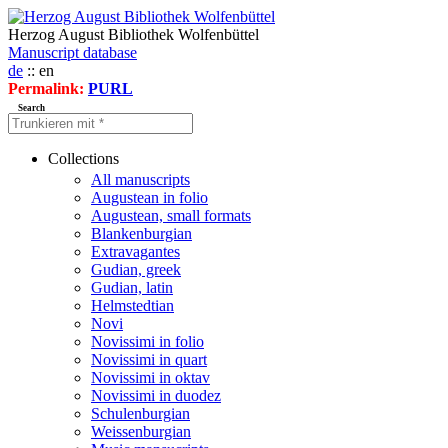
Herzog August Bibliothek Wolfenbüttel
Manuscript database
de
:: en
Permalink:
PURL
Search
Collections
All manuscripts
Augustean in folio
Augustean, small formats
Blankenburgian
Extravagantes
Gudian, greek
Gudian, latin
Helmstedtian
Novi
Novissimi in folio
Novissimi in quart
Novissimi in oktav
Novissimi in duodez
Schulenburgian
Weissenburgian