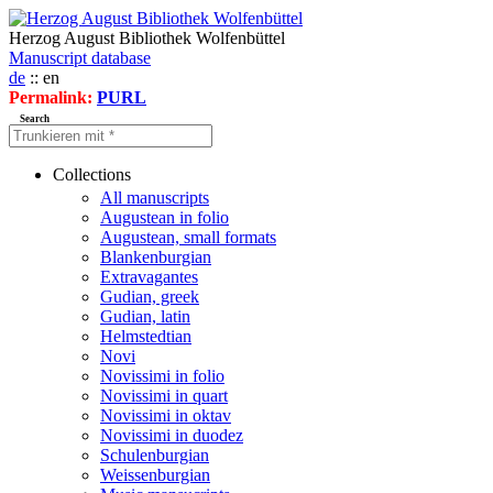
Herzog August Bibliothek Wolfenbüttel
Manuscript database
de
:: en
Permalink:
PURL
Search
Collections
All manuscripts
Augustean in folio
Augustean, small formats
Blankenburgian
Extravagantes
Gudian, greek
Gudian, latin
Helmstedtian
Novi
Novissimi in folio
Novissimi in quart
Novissimi in oktav
Novissimi in duodez
Schulenburgian
Weissenburgian