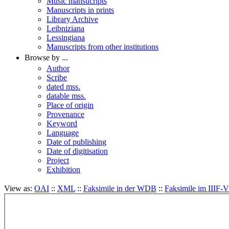
Music mansucripts
Manuscripts in prints
Library Archive
Leibniziana
Lessingiana
Manuscripts from other institutions
Browse by ...
Author
Scribe
dated mss.
datable mss.
Place of origin
Provenance
Keyword
Language
Date of publishing
Date of digitisation
Project
Exhibition
View as:
OAI
::
XML
::
Faksimile in der WDB
::
Faksimile im IIIF-