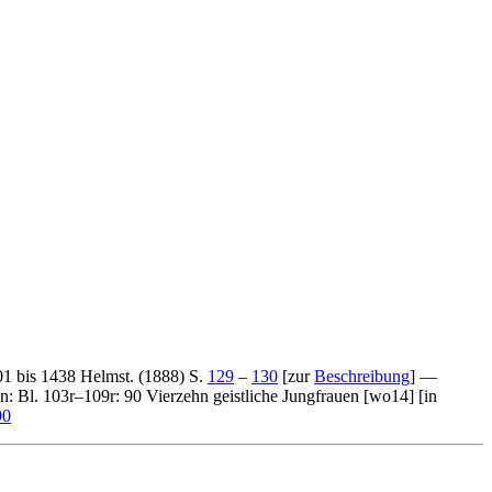
1 bis 1438 Helmst. (1888) S.
129
–
130
[zur
Beschreibung
] —
on:
Bl. 103r–109r: 90 Vierzehn geistliche Jungfrauen [wo14] [in
90