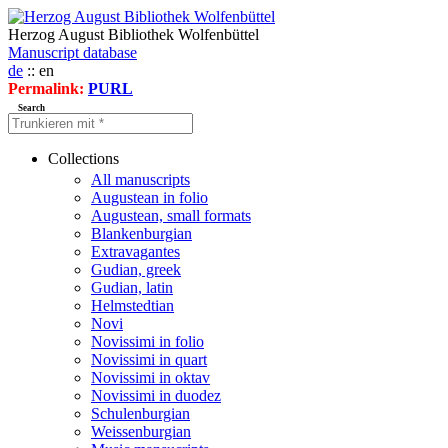
Herzog August Bibliothek Wolfenbüttel
Manuscript database
de
:: en
Permalink:
PURL
Search
Collections
All manuscripts
Augustean in folio
Augustean, small formats
Blankenburgian
Extravagantes
Gudian, greek
Gudian, latin
Helmstedtian
Novi
Novissimi in folio
Novissimi in quart
Novissimi in oktav
Novissimi in duodez
Schulenburgian
Weissenburgian