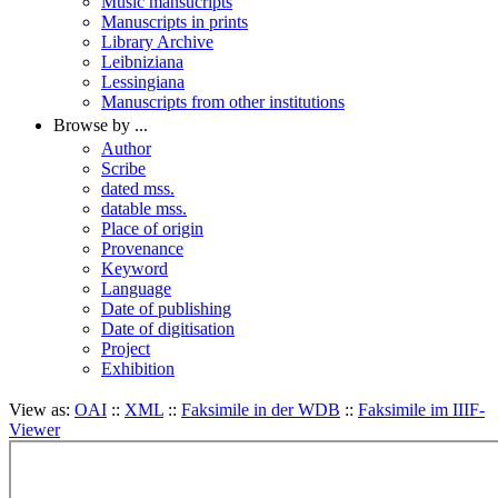
Music mansucripts
Manuscripts in prints
Library Archive
Leibniziana
Lessingiana
Manuscripts from other institutions
Browse by ...
Author
Scribe
dated mss.
datable mss.
Place of origin
Provenance
Keyword
Language
Date of publishing
Date of digitisation
Project
Exhibition
View as:
OAI
::
XML
::
Faksimile in der WDB
::
Faksimile im IIIF-
Viewer