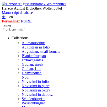
Herzog August Bibliothek Wolfenbüttel
Manuscript database
de
:: en
Permalink:
PURL
Search
Collections
All manuscripts
Augustean in folio
Augustean, small formats
Blankenburgian
Extravagantes
Gudian, greek
Gudian, latin
Helmstedtian
Novi
Novissimi in folio
Novissimi in quart
Novissimi in oktav
Novissimi in duodez
Schulenburgian
Weissenburgian