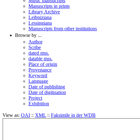
Music mansucripts
Manuscripts in prints
Library Archive
Leibniziana
Lessingiana
Manuscripts from other institutions
Browse by ...
Author
Scribe
dated mss.
datable mss.
Place of origin
Provenance
Keyword
Language
Date of publishing
Date of digitisation
Project
Exhibition
View as:
OAI
::
XML
::
Faksimile in der WDB