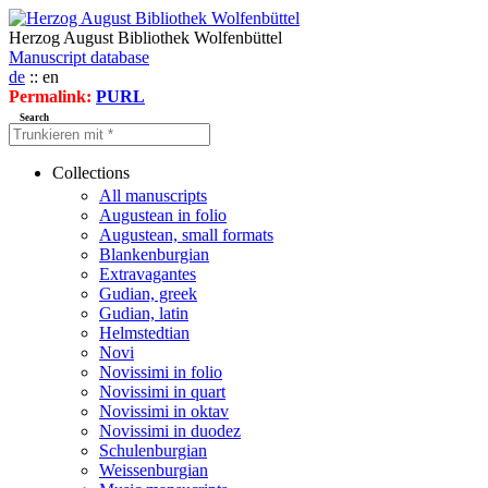
Herzog August Bibliothek Wolfenbüttel
Manuscript database
de
:: en
Permalink:
PURL
Search
Collections
All manuscripts
Augustean in folio
Augustean, small formats
Blankenburgian
Extravagantes
Gudian, greek
Gudian, latin
Helmstedtian
Novi
Novissimi in folio
Novissimi in quart
Novissimi in oktav
Novissimi in duodez
Schulenburgian
Weissenburgian