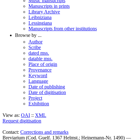
Music mansucripts
Manuscripts in prints
Library Archive
Leibniziana
Lessingiana
Manuscripts from other institutions
Browse by ...
Author
Scribe
dated mss.
datable mss.
Place of origin
Provenance
Keyword
Language
Date of publishing
Date of digitisation
Project
Exhibition
View as:
OAI
::
XML
Request digitisation
Contact:
Corrections and remarks
Breviarium (Cod. Guelf. 1367 Helmst.; Heinemann-Nr. 1490) —