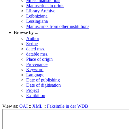
Music mansucripts
Manuscripts in prints
Library Archive
Leibniziana
Lessingiana
Manuscripts from other institutions
Browse by ...
Author
Scribe
dated mss.
datable mss.
Place of origin
Provenance
Keyword
Language
Date of publishing
Date of digitisation
Project
Exhibition
View as:
OAI
::
XML
::
Faksimile in der WDB