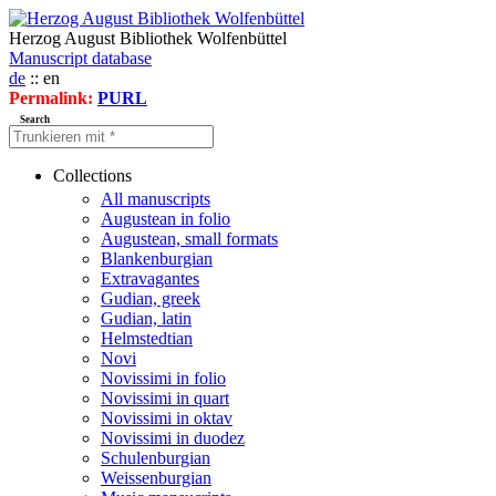
Herzog August Bibliothek Wolfenbüttel
Manuscript database
de
:: en
Permalink:
PURL
Search
Collections
All manuscripts
Augustean in folio
Augustean, small formats
Blankenburgian
Extravagantes
Gudian, greek
Gudian, latin
Helmstedtian
Novi
Novissimi in folio
Novissimi in quart
Novissimi in oktav
Novissimi in duodez
Schulenburgian
Weissenburgian