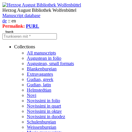
Herzog August Bibliothek Wolfenbüttel
Manuscript database
de
:: en
Permalink:
PURL
Search
Collections
All manuscripts
Augustean in folio
Augustean, small formats
Blankenburgian
Extravagantes
Gudian, greek
Gudian, latin
Helmstedtian
Novi
Novissimi in folio
Novissimi in quart
Novissimi in oktav
Novissimi in duodez
Schulenburgian
Weissenburgian