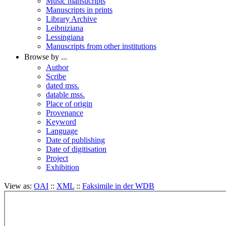
Music mansucripts
Manuscripts in prints
Library Archive
Leibniziana
Lessingiana
Manuscripts from other institutions
Browse by ...
Author
Scribe
dated mss.
datable mss.
Place of origin
Provenance
Keyword
Language
Date of publishing
Date of digitisation
Project
Exhibition
View as:
OAI
::
XML
::
Faksimile in der WDB