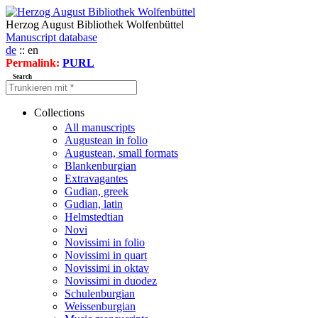
Herzog August Bibliothek Wolfenbüttel
Manuscript database
de
:: en
Permalink:
PURL
Search
Collections
All manuscripts
Augustean in folio
Augustean, small formats
Blankenburgian
Extravagantes
Gudian, greek
Gudian, latin
Helmstedtian
Novi
Novissimi in folio
Novissimi in quart
Novissimi in oktav
Novissimi in duodez
Schulenburgian
Weissenburgian