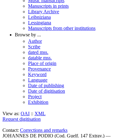
Music mansucripts
Manuscripts in prints
Library Archive
Leibniziana
Lessingiana
Manuscripts from other institutions
Browse by ...
Author
Scribe
dated mss.
datable mss.
Place of origin
Provenance
Keyword
Language
Date of publishing
Date of digitisation
Project
Exhibition
View as:
OAI
::
XML
Request digitisation
Contact:
Corrections and remarks
JOHANNES DE PODIO (Cod. Guelf. 147 Extrav.) —