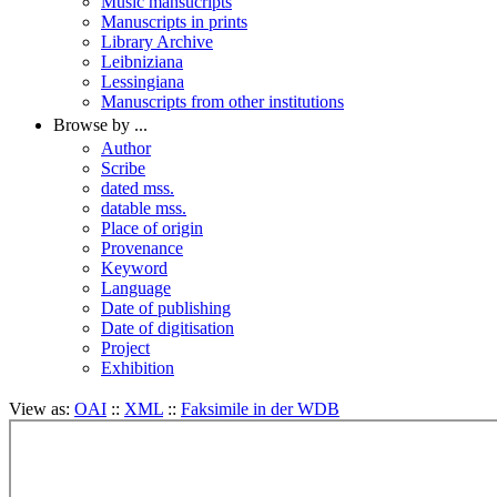
Music mansucripts
Manuscripts in prints
Library Archive
Leibniziana
Lessingiana
Manuscripts from other institutions
Browse by ...
Author
Scribe
dated mss.
datable mss.
Place of origin
Provenance
Keyword
Language
Date of publishing
Date of digitisation
Project
Exhibition
View as:
OAI
::
XML
::
Faksimile in der WDB