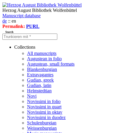
Herzog August Bibliothek Wolfenbüttel
Manuscript database
de
:: en
Permalink:
PURL
Search
Collections
All manuscripts
Augustean in folio
Augustean, small formats
Blankenburgian
Extravagantes
Gudian, greek
Gudian, latin
Helmstedtian
Novi
Novissimi in folio
Novissimi in quart
Novissimi in oktav
Novissimi in duodez
Schulenburgian
Weissenburgian