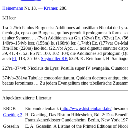
Heinemann
Nr. 18. —
Krämer
, 286.
I-II leer.
1ra–225rb
Paulus Burgensis
:
Additiones ad postillam Nicolai de Lyra
theologia, episcopo Burgensi, quibus premittit prologum sub forma se
ut alter Symeon
… (7va) Additiones zu Gn. (32va) Ex. (52va) Lv. (56ra
149rb–154vb leer. (155ra) Is. (168rb) Ier. (174rb) Ez. (177va) Os-Mal
Rm-Hbr. (220ra) Iac-Iud. (221vb) Apc. …
nos dignetur suaviter disp
39, 41, 47, 52; E5 Nr. 100, 102–104; die Additiones ad prologum (
Qu
auch
PL
113, 35–60.
Stegmüller RB
6329.
K. Reinhardt
,
H. Santiago
227ra–374vb
Nicolaus de Lyra
:
Postilla super IV evangelia
.
Quatuor 
374vb–381va
Tabulae concordantiarum
.
Quidam doctores antiqui circ
beatus Ieronimus
… Zu jedem Evangelium eine tabellarische Zusammens
Abgekürzt zitierte Literatur
EBDB
Einbanddatenbank (
http://www.hist-einband.de/
, besond
Goetting 2
H. Goetting, Das Bistum Hildesheim, Bd. 2: Das Benedik
Franziskanerkloster Gandersheim, Berlin, New York 197
Gosselin
E. A. Gosselin, A Listing of the Printed Editions of Nico