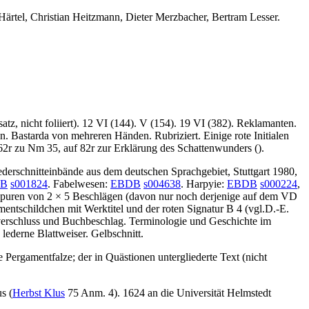
 Härtel, Christian Heitzmann, Dieter Merzbacher, Bertram Lesser.
tz, nicht foliiert). 12 VI (144). V (154). 19 VI (382). Reklamanten.
len. Bastarda von mehreren Händen. Rubriziert. Einige rote Initialen
 62r zu Nm 35, auf 82r zur Erklärung des Schattenwunders ().
ederschnitteinbände aus dem deutschen Sprachgebiet, Stuttgart 1980,
B
s001824
. Fabelwesen:
EBDB
s004638
. Harpyie:
EBDB
s000224
,
Spuren von 2 × 5 Beschlägen (davon nur noch derjenige auf dem VD
mentschildchen mit Werktitel und der roten Signatur
B 4
(vgl.
D.-E.
rschluss und Buchbeschlag. Terminologie und Geschichte im
lederne Blattweiser. Gelbschnitt.
 Pergamentfalze; der in Quästionen untergliederte Text (nicht
s (
Herbst Klus
75 Anm. 4). 1624 an die Universität Helmstedt