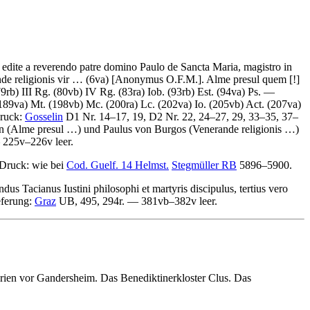
ia edite a reverendo patre domino Paulo de Sancta Maria, magistro in
e religionis vir
… (6va)
[Anonymus O.F.M.]
.
Alme presul quem
[!]
9rb) III Rg. (80vb) IV Rg. (83ra) Iob. (93rb) Est. (94va) Ps. —
(189va) Mt. (198vb) Mc. (200ra) Lc. (202va) Io. (205vb) Act. (207va)
ruck:
Gosselin
D1 Nr. 14–17, 19, D2 Nr. 22, 24–27, 29, 33–35, 37–
n (
Alme presul …
) und Paulus von Burgos (
Venerande religionis …
)
— 225v–226v leer.
Druck:
wie bei
Cod. Guelf. 14 Helmst.
Stegmüller RB
5896–5900.
s Tacianus Iustini philosophi et martyris discipulus, tertius vero
eferung:
Graz
UB, 495, 294r. — 381vb–382v leer.
rien vor Gandersheim. Das Benediktinerkloster Clus. Das