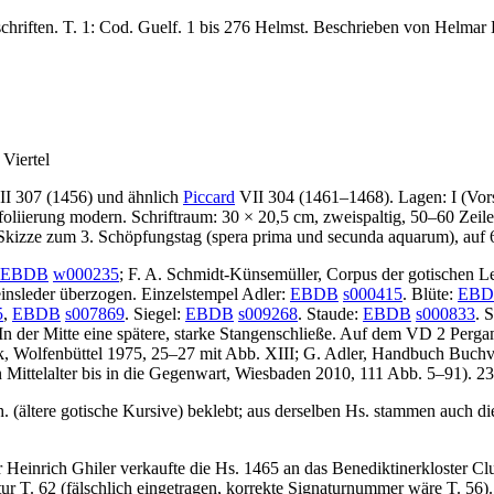
schriften. T. 1: Cod. Guelf. 1 bis 276 Helmst. Beschrieben von Helmar
Viertel
I 307 (1456) und ähnlich
Piccard
VII 304 (1461–1468). Lagen: I (Vorsa
tiftfoliierung modern. Schriftraum: 30 × 20,5 cm, zweispaltig, 50–60 Zei
 Skizze zum 3. Schöpfungstag (
spera prima
und
secunda aquarum
), auf
EBDB
w000235
;
F. A. Schmidt-Künsemüller
, Corpus der gotischen L
nsleder überzogen. Einzelstempel Adler:
EBDB
s000415
. Blüte:
EBD
5
,
EBDB
s007869
. Siegel:
EBDB
s009268
. Staude:
EBDB
s000833
. 
In der Mitte eine spätere, starke Stangenschließe. Auf dem VD 2 Perga
k, Wolfenbüttel 1975, 25–27 mit Abb. XIII;
G. Adler
, Handbuch Buchve
Mittelalter bis in die Gegenwart, Wiesbaden 2010, 111 Abb. 5–91). 23 
 (ältere gotische Kursive) beklebt; aus derselben Hs. stammen auch die
 Heinrich Ghiler verkaufte die Hs. 1465 an das Benediktinerkloster Clu
tur
T. 62
(fälschlich eingetragen, korrekte Signaturnummer wäre T. 56).