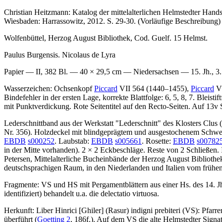
Christian Heitzmann
: Katalog der mittelalterlichen Helmstedter Hand
Wiesbaden: Harrassowitz, 2012. S. 29-30. (Vorläufige Beschreibung)
Wolfenbüttel, Herzog August Bibliothek, Cod. Guelf. 15 Helmst.
Paulus Burgensis. Nicolaus de Lyra
Papier — II, 382 Bl. — 40 × 29,5 cm — Niedersachsen — 15. Jh., 3. 
Wasserzeichen: Ochsenkopf
Piccard
VII 564 (1440–1455),
Piccard
VI
Bindefehler in der ersten Lage, korrekte Blattfolge: 6, 5, 8, 7. Bleis
mit Punktverdickung. Rote Seitentitel auf den Recto-Seiten. Auf 13v
Lederschnittband aus der Werkstatt "Lederschnitt" des Klosters Clus (
Nr. 356). Holzdeckel mit blindgeprägtem und ausgestochenem Schwei
EBDB
s000252
. Laubstab:
EBDB
s005661
. Rosette:
EBDB
s00782
in der Mitte vorhanden). 2 × 2 Eckbeschläge. Reste von 2 Schließen. 
Petersen
, Mittelalterliche Bucheinbände der Herzog August Bibliothe
deutschsprachigen Raum, in den Niederlanden und Italien vom frühen 
Fragmente: VS und HS mit Pergamentblättern aus einer Hs. des 14. Jh.
identifiziert) behandelt u.a. die
delectatio virtuosa
.
Herkunft:
Liber Hinrici
[Ghiler]
(Rasur)
indigni prebiteri
(VS): Pfarrer
überführt (
Goetting 2
, 186f.). Auf dem VS die alte Helmstedter Signa