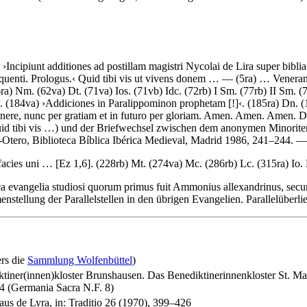
. ›
Incipiunt additiones ad postillam magistri Nycolai de Lira super bibl
quenti. Prologus.
‹
Quid tibi vis ut vivens donem
… —
(5ra)
…
Venerand
) Nm. (62va) Dt. (71va) Ios. (71vb) Idc. (72rb) I Sm. (77rb) II Sm. (7
. (184va) ›
Addiciones in Paralippominon prophetam
[!]
‹. (185ra) Dn. 
onere, nunc per gratiam et in futuro per gloriam. Amen. Amen. Amen
.
D
id tibi vis …
) und der Briefwechsel zwischen dem anonymen Minorite
-Otero
, Biblioteca Bíblica Ibérica Medieval, Madrid 1986, 241–244. 
facies uni …
[Ez 1,6]
. (228rb) Mt. (274va) Mc. (286rb) Lc. (315ra) Io.
a evangelia studiosi quorum primus fuit Ammonius allexandrinus, secundu
tellung der Parallelstellen in den übrigen Evangelien. Parallelüberli
ers die
Sammlung Wolfenbüttel
)
tiner(innen)kloster Brunshausen. Das Benediktinerinnenkloster St. Ma
4 (Germania Sacra N.F. 8)
laus de Lyra, in: Traditio 26 (1970), 399–426