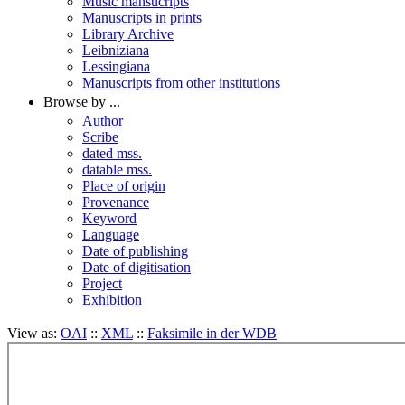
Music mansucripts
Manuscripts in prints
Library Archive
Leibniziana
Lessingiana
Manuscripts from other institutions
Browse by ...
Author
Scribe
dated mss.
datable mss.
Place of origin
Provenance
Keyword
Language
Date of publishing
Date of digitisation
Project
Exhibition
View as:
OAI
::
XML
::
Faksimile in der WDB