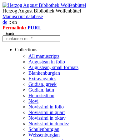
Herzog August Bibliothek Wolfenbüttel
Manuscript database
de
:: en
Permalink:
PURL
Search
Collections
All manuscripts
Augustean in folio
Augustean, small formats
Blankenburgian
Extravagantes
Gudian, greek
Gudian, latin
Helmstedtian
Novi
Novissimi in folio
Novissimi in quart
Novissimi in oktav
Novissimi in duodez
Schulenburgian
Weissenburgian