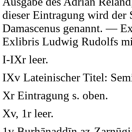
Ausgabe des Adrian Reland, 
dieser Eintragung wird der
Damascenus genannt. — Exli
Exlibris Ludwig Rudolfs mi
I-IXr leer.
IXv Lateinischer Titel:
Semi
Xr Eintragung s. oben.
Xv, 1r leer.
1v
Burhānaddīn az-Zarnūgi