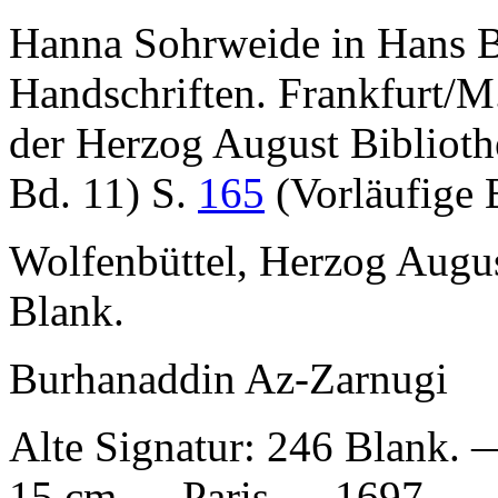
Hanna Sohrweide in Hans 
Handschriften. Frankfurt/M
der Herzog August Biblioth
Bd. 11) S.
165
(Vorläufige 
Wolfenbüttel, Herzog Augus
Blank.
Burhanaddin Az-Zarnugi
Alte Signatur:
246 Blank. 
15 cm — Paris — 1697