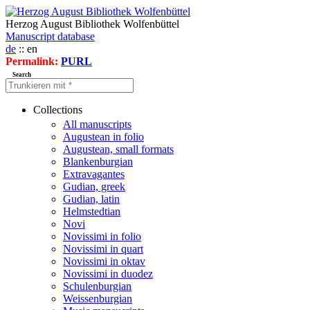
Herzog August Bibliothek Wolfenbüttel
Manuscript database
de
:: en
Permalink:
PURL
Search
Collections
All manuscripts
Augustean in folio
Augustean, small formats
Blankenburgian
Extravagantes
Gudian, greek
Gudian, latin
Helmstedtian
Novi
Novissimi in folio
Novissimi in quart
Novissimi in oktav
Novissimi in duodez
Schulenburgian
Weissenburgian