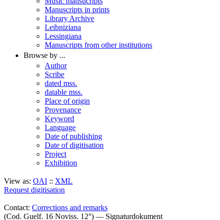
Music mansucripts
Manuscripts in prints
Library Archive
Leibniziana
Lessingiana
Manuscripts from other institutions
Browse by ...
Author
Scribe
dated mss.
datable mss.
Place of origin
Provenance
Keyword
Language
Date of publishing
Date of digitisation
Project
Exhibition
View as:
OAI
::
XML
Request digitisation
Contact:
Corrections and remarks
(Cod. Guelf. 16 Noviss. 12°) — Signaturdokument