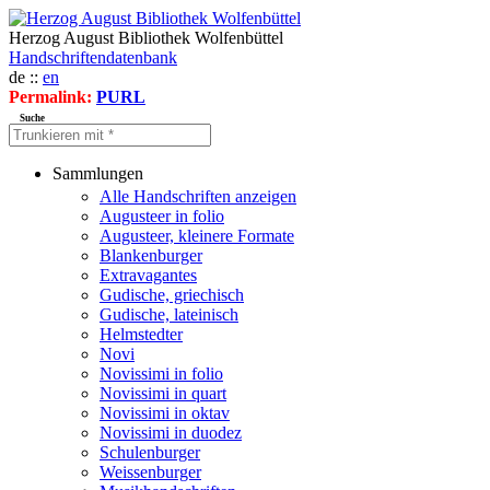
Herzog August Bibliothek Wolfenbüttel
Handschriftendatenbank
de ::
en
Permalink:
PURL
Suche
Sammlungen
Alle Handschriften anzeigen
Augusteer in folio
Augusteer, kleinere Formate
Blankenburger
Extravagantes
Gudische, griechisch
Gudische, lateinisch
Helmstedter
Novi
Novissimi in folio
Novissimi in quart
Novissimi in oktav
Novissimi in duodez
Schulenburger
Weissenburger