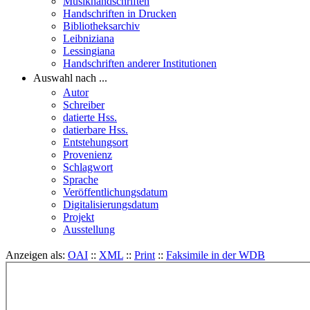
Musikhandschriften
Handschriften in Drucken
Bibliotheksarchiv
Leibniziana
Lessingiana
Handschriften anderer Institutionen
Auswahl nach ...
Autor
Schreiber
datierte Hss.
datierbare Hss.
Entstehungsort
Provenienz
Schlagwort
Sprache
Veröffentlichungsdatum
Digitalisierungsdatum
Projekt
Ausstellung
Anzeigen als:
OAI
::
XML
::
Print
::
Faksimile in der WDB