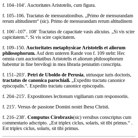
f. 104–104′.
Auctoritates Aristotelis, cum figura
.
f. 105–106.
Tractatus de mensurationibus. „Primo de mensurandam
rerum altitudinem“
(sic)
.
Primo de mensurandam rerum altitudinem
f. 106′–107′. 108′
Tractatus de capacitate vasis alicuius. „Si vis scire
capicitatem.“
.
Si vis scire capicitatem.
f. 109–150.
Auctoritates metaphysicae Aristotelis et aliorum
philosophorum.
Auf dem unteren Rande von f. 109 steht:
Hec
omnia cum auctoritatibus Aristotelis et aliorum philosophorum
habentur in fine brevilogi in mea libraria pennatim conscripta.
f. 151–203′.
Petri de Uboldo de Perusia
, utriusque iuris doctoris,
tractatus de canonica parochiali.
„Expedito tractatu canonice
episcopalis.“
.
Expedito tractatu canonice episcopalis.
f. 204–215′.
Expositiones lectionum vigiliarum cum responsoriis
.
f. 215′.
Versus de passione Domini nostri Ihesu Christi
.
f. 216–238′.
Computus Cirobraxis
(sic)
versibus conscriptus cum
commentario adscripto. „Est triplex ciclus, solaris, sit tibi primus.“
.
Est triplex ciclus, solaris, sit tibi primus.