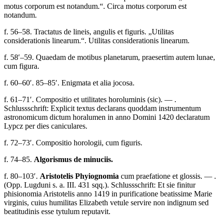
motus corporum est notandum.“
.
Circa motus corporum est
notandum.
f. 56–58.
Tractatus de lineis, angulis et figuris. „Utilitas
considerationis linearum.“
.
Utilitas considerationis linearum.
f. 58′–59.
Quaedam de motibus planetarum, praesertim autem lunae,
cum figura
.
f. 60–60′. 85–85′.
Enigmata et alia jocosa
.
f. 61–71′.
Compositio et utilitates horoluminis
(sic)
. —
.
Schlussschrift:
Explicit textus declarans quoddam instrumentum
astronomicum dictum horalumen in anno Domini 1420 declaratum
Lypcz per dies caniculares.
f. 72–73′.
Compositio horologii, cum figuris
.
f. 74–85.
Algorismus de minuciis.
f. 80–103′.
Aristotelis Phyiognomia
cum praefatione et glossis. —
.
(Opp. Lugduni s. a. III. 431 sqq.). Schlussschrift:
Et sie finitur
phisionomia Aristotelis anno 1419 in purificatione beatissime Marie
virginis, cuius humilitas Elizabeth vetule servire non indignum sed
beatitudinis esse tytulum reputavit.