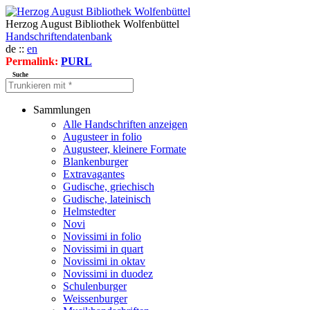
Herzog August Bibliothek Wolfenbüttel
Handschriftendatenbank
de ::
en
Permalink:
PURL
Suche
Sammlungen
Alle Handschriften anzeigen
Augusteer in folio
Augusteer, kleinere Formate
Blankenburger
Extravagantes
Gudische, griechisch
Gudische, lateinisch
Helmstedter
Novi
Novissimi in folio
Novissimi in quart
Novissimi in oktav
Novissimi in duodez
Schulenburger
Weissenburger