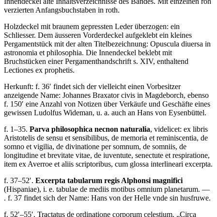
Innendeckel alte Inhaltsverzeichnisse des Bandes. Mit einzelnen roh
verzierten Anfangsbuchstaben in roth.
Holzdeckel mit braunem gepressten Leder überzogen: ein
Schliesser. Dem äusseren Vorderdeckel aufgeklebt ein kleines
Pergamentstück mit der alten Titelbezeichnung:
Opuscula diuersa in
astronomia et philosophia.
Die Innendeckel beklebt mit
Bruchstücken einer Pergamenthandschrift s. XIV, enthaltend
Lectiones ex prophetis.
Herkunft: f. 36′ findet sich der vielleicht einen Vorbesitzer
anzeigende Name:
Johannes Braxator civis in Magdeborch
, ebenso
f. 150′ eine Anzahl von Notizen über Verkäufe und Geschäfte eines
gewissen Ludolfus Wideman, u. a. auch an Hans von Eysenbüttel.
f. 1–35.
Parva philosophica necnon naturalia
, videlicet: ex libris
Aristotelis de sensu et sensibilibus, de memoria et reminiscentia, de
somno et vigilia, de divinatione per somnum, de somniis, de
longitudine et brevitate vitae, de iuventute, senectute et respiratione,
item ex Averroe et aliis scriptoribus, cum glossa interlineari excerpta
.
f. 37–52′.
Excerpta tabularum regis Alphonsi magnifici
(Hispaniae), i. e. tabulae de mediis motibus omnium planetarum. —
. f. 37 findet sich der Name:
Hans von der Helle vnde sin husfruwe.
f. 52′–55′.
Tractatus de ordinatione corporum celestium. „Circa