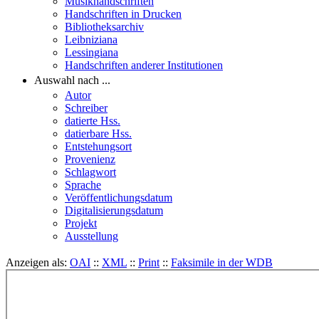
Musikhandschriften
Handschriften in Drucken
Bibliotheksarchiv
Leibniziana
Lessingiana
Handschriften anderer Institutionen
Auswahl nach ...
Autor
Schreiber
datierte Hss.
datierbare Hss.
Entstehungsort
Provenienz
Schlagwort
Sprache
Veröffentlichungsdatum
Digitalisierungsdatum
Projekt
Ausstellung
Anzeigen als:
OAI
::
XML
::
Print
::
Faksimile in der WDB