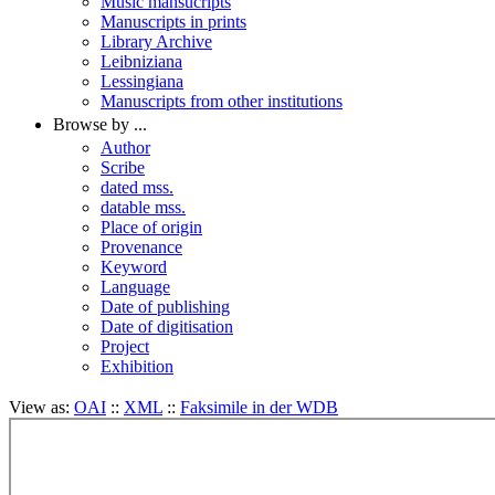
Music mansucripts
Manuscripts in prints
Library Archive
Leibniziana
Lessingiana
Manuscripts from other institutions
Browse by ...
Author
Scribe
dated mss.
datable mss.
Place of origin
Provenance
Keyword
Language
Date of publishing
Date of digitisation
Project
Exhibition
View as:
OAI
::
XML
::
Faksimile in der WDB