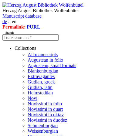
Herzog August Bibliothek Wolfenbüttel
Manuscript database
de
:: en
Permalink:
PURL
Search
Collections
All manuscripts
Augustean in folio
Augustean, small formats
Blankenburgian
Extravagantes
Gudian, greek
Gudian, latin
Helmstedtian
Novi
Novissimi in folio
Novissimi in quart
Novissimi in oktav
Novissimi in duodez
Schulenburgian
Weissenburgian