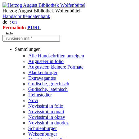
Herzog August Bibliothek Wolfenbüttel
Handschriftendatenbank
de ::
en
Permalink:
PURL
Suche
Sammlungen
Alle Handschriften anzeigen
Augusteer in folio
Augusteer, kleinere Formate
Blankenburger
Extravagantes
Gudische, griechisch
Gudische, lateinisch
Helmstedter
Novi
Novissimi in folio
Novissimi in quart
Novissimi in oktav
Novissimi in duodez
Schulenburger
Weissenburger