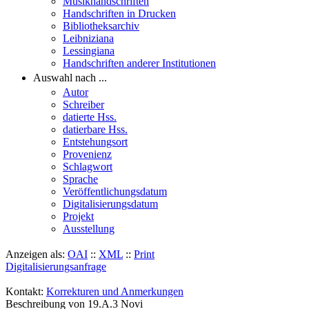
Musikhandschriften
Handschriften in Drucken
Bibliotheksarchiv
Leibniziana
Lessingiana
Handschriften anderer Institutionen
Auswahl nach ...
Autor
Schreiber
datierte Hss.
datierbare Hss.
Entstehungsort
Provenienz
Schlagwort
Sprache
Veröffentlichungsdatum
Digitalisierungsdatum
Projekt
Ausstellung
Anzeigen als:
OAI
::
XML
::
Print
Digitalisierungsanfrage
Kontakt:
Korrekturen und Anmerkungen
Beschreibung von 19.A.3 Novi