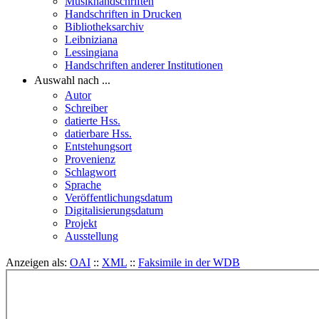
Musikhandschriften
Handschriften in Drucken
Bibliotheksarchiv
Leibniziana
Lessingiana
Handschriften anderer Institutionen
Auswahl nach ...
Autor
Schreiber
datierte Hss.
datierbare Hss.
Entstehungsort
Provenienz
Schlagwort
Sprache
Veröffentlichungsdatum
Digitalisierungsdatum
Projekt
Ausstellung
Anzeigen als:
OAI
::
XML
::
Faksimile in der WDB