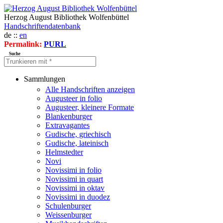
Herzog August Bibliothek Wolfenbüttel
Handschriftendatenbank
de ::
en
Permalink:
PURL
Suche
Sammlungen
Alle Handschriften anzeigen
Augusteer in folio
Augusteer, kleinere Formate
Blankenburger
Extravagantes
Gudische, griechisch
Gudische, lateinisch
Helmstedter
Novi
Novissimi in folio
Novissimi in quart
Novissimi in oktav
Novissimi in duodez
Schulenburger
Weissenburger