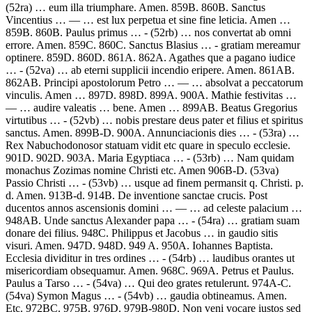
(52ra) …
eum illa triumphare. Amen.
859B. 860B.
Sanctus
Vincentius
… — …
est lux perpetua et sine fine leticia. Amen
…
859B. 860B.
Paulus primus …
- (52rb) …
nos convertat ab omni
errore. Amen.
859C. 860C.
Sanctus Blasius … - gratiam mereamur
optinere.
859D. 860D. 861A. 862A.
Agathes que a pagano iudice
…
- (52va) …
ab eterni supplicii incendio eripere. Amen.
861AB.
862AB.
Principi apostolorum Petro
… — …
absolvat a peccatorum
vinculis. Amen
… 897D. 898D. 899A. 900A.
Mathie festivitas
…
— …
audire valeatis … bene. Amen
… 899AB.
Beatus Gregorius
virtutibus …
- (52vb) …
nobis prestare deus pater et filius et spiritus
sanctus. Amen.
899B-D. 900A.
Annunciacionis dies …
- (53ra) …
Rex Nabuchodonosor statuam vidit etc quare in speculo ecclesie.
901D. 902D. 903A.
Maria Egyptiaca …
- (53rb) …
Nam quidam
monachus Zozimas nomine Christi etc. Amen
906B-D. (53va)
Passio Christi …
- (53vb) …
usque ad finem permansit q. Christi. p.
d. Amen.
913B-d. 914B.
De inventione sanctae crucis
.
Post
ducentos annos ascensionis domini
… — …
ad celeste palacium
…
948AB.
Unde sanctus Alexander papa …
- (54ra) …
gratiam suam
donare dei filius.
948C.
Philippus et Jacobus … in gaudio sitis
visuri. Amen.
947D. 948D. 949 A. 950A. Iohannes Baptista.
Ecclesia dividitur in tres ordines …
- (54rb) …
laudibus orantes ut
misericordiam obsequamur. Amen.
968C. 969A. Petrus et Paulus.
Paulus a Tarso …
- (54va) …
Qui deo grates retulerunt.
974A-C.
(54va)
Symon Magus …
- (54vb) …
gaudia obtineamus. Amen.
Etc.
972BC. 975B. 976D. 979B-980D.
Non veni vocare iustos sed