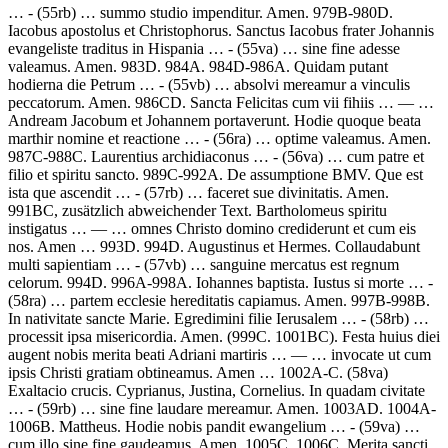
…
- (55rb) …
summo studio impenditur. Amen.
979B-980D.
Iacobus apostolus et Christophorus.
Sanctus Iacobus frater Johannis
evangeliste traditus in Hispania …
- (55va) …
sine fine adesse
valeamus. Amen.
983D. 984A. 984D-986A.
Quidam putant
hodierna die Petrum …
- (55vb) …
absolvi mereamur a vinculis
peccatorum. Amen.
986CD.
Sancta Felicitas cum vii fihiis
… — …
Andream Jacobum et Johannem portaverunt. Hodie quoque beata
marthir nomine et reactione
… - (56ra) …
optime valeamus. Amen.
987C-988C.
Laurentius archidiaconus …
- (56va) …
cum patre et
filio et spiritu sancto.
989C-992A. De assumptione BMV.
Que est
ista que ascendit …
- (57rb) …
faceret sue divinitatis. Amen.
991BC, zusätzlich abweichender Text.
Bartholomeus spiritu
instigatus
… — …
omnes Christo domino crediderunt et cum eis
nos. Amen
… 993D. 994D. Augustinus et Hermes.
Collaudabunt
multi sapientiam …
- (57vb) …
sanguine mercatus est regnum
celorum.
994D. 996A-998A. Iohannes baptista.
Iustus si morte …
-
(58ra) …
partem ecclesie hereditatis capiamus. Amen.
997B-998B.
In nativitate sancte Marie. Egredimini filie Ierusalem …
- (58rb) …
processit ipsa misericordia. Amen.
(999C. 1001BC).
Festa huius diei
augent nobis merita beati Adriani martiris
… — …
invocate ut cum
ipsis Christi gratiam obtineamus. Amen
… 1002A-C. (58va)
Exaltacio crucis.
Cyprianus, Justina, Cornelius.
In quadam civitate
…
- (59rb) …
sine fine laudare mereamur. Amen.
1003AD. 1004A-
1006B. Mattheus.
Hodie nobis pandit ewangelium …
- (59va) …
cum illo sine fine gaudeamus. Amen.
1005C. 1006C.
Merita sancti