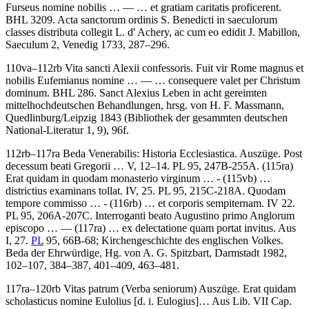
Furseus nomine nobilis
… — …
et gratiam caritatis proficerent
.
BHL 3209. Acta sanctorum ordinis S. Benedicti in saeculorum
classes distributa collegit
L. d' Achery
, ac cum eo edidit
J. Mabillon
,
Saeculum 2, Venedig 1733, 287–296.
110va–112rb
Vita sancti Alexii confessoris
.
Fuit vir Rome magnus et
nobilis Eufemianus nomine
… — …
consequere valet per Christum
dominum
. BHL 286. Sanct Alexius Leben in acht gereimten
mittelhochdeutschen Behandlungen, hrsg. von
H. F. Massmann
,
Quedlinburg/Leipzig 1843 (Bibliothek der gesammten deutschen
National-Literatur 1, 9), 96f.
112rb–117ra
Beda Venerabilis
:
Historia Ecclesiastica
. Auszüge.
Post
decessum beati Gregorii …
V, 12–14. PL 95, 247B-255A. (115ra)
Erat quidam in quodam monasterio virginum …
- (115vb) …
districtius examinans tollat.
IV, 25. PL 95, 215C-218A.
Quodam
tempore commisso …
- (116rb) …
et corporis sempiternam.
IV 22.
PL 95, 206A-207C.
Interroganti beato Augustino primo Anglorum
episcopo
… —
(117ra)
…
ex delectatione quam portat invitus
. Aus
I, 27.
PL
95, 66B-68; Kirchengeschichte des englischen Volkes.
Beda der Ehrwürdige, Hg. von
A. G. Spitzbart
, Darmstadt 1982,
102–107, 384–387, 401–409, 463–481.
117ra–120rb
Vitas patrum (Verba seniorum)
Auszüge
.
Erat quidam
scholasticus nomine Eulolius
[d. i. Eulogius]
…
Aus Lib. VII Cap.