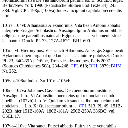
Monachorum sive De vita sanctorum patrum, ed.
E. Schulz-Flügel
,
Berlin/New York 1990 (Patristische Studien und Texte 34), 243–
384. Vgl. CPL 198p. (100va)
Index
.
Incipiunt capitula precedentis
libri.
101ra–104vb
Athanasius Alexandrinus
:
Vita beati Antonii abbatis
interprete Euagrio Scholastico
. Auszüge.
Igitur Antonius nobilibus
religiosisque parentibus natus ab Egipto
… — …
vehementissime
letabantur
. Druck: PL 73, 127A-162C. BHL 609.
105ra–vb
Hieronymus
:
Vita sancti Hilarionis
. Auszüge.
Signa beati
Hylarionis quem rogabat quedam
… — …
intrare potuisset.
Druck:
PL 23, 34C-39A; Jérôme, Trois vies des moines, Paris 2007
(Sources Chrétiennes 508), 234–248.
CPL
618;
BHL
3879;
BHM
Nr. 262.
105vb–106ra
Index
. Zu 101ra–105vb.
106ra–107va
Johannes Cassianus
:
De coenobiorum institutis
.
Auszüge. Lib. IV:
Ad institucionem eius qui renunciat secundo
libelli …
(107vb) Lib. V:
Quidam vir sanctus dixit monachum ad
noticiam …
Lib. X:
Qui sectatur otium …
CPL
513. PL 49, 151B-
202B, hier 151B-169A; 180B-181A; 250B-253A 386BC; vgl.
CSEL 17.
107va–110va
Vita sancti Fursei abbatis
.
Fuit vir vite venerabilis