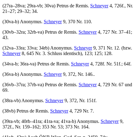
(27ra–28va; 29ra-vb; 30va)
Petrus de Remis
.
Schneyer
4, 726f., Nr.
21–27; 29–32; 34.
(30va-b)
Anonymus
.
Schneyer
9, 370 Nr. 110.
(30vb–32ra; 32rb-va)
Petrus de Remis
.
Schneyer
4, 727 Nr. 37–41;
43.
(32va–33ra; 33va; 34rb)
Anonymus
.
Schneyer
9, 371 Nr. 12. (bzw.
Schneyer
8, 645 Nr. 3. Schluss identisch), 123; 125; 128.
(34va-b; 36ra-va)
Petrus de Remis
.
Schneyer
4, 728f. Nr. 51f.; 64f.
(36va-b)
Anonymus
.
Schneyer
9, 372, Nr. 146..
(36vb–37ra; 37rb-va)
Petrus de Remis
.
Schneyer
4, 729 Nr. 67 und
69.
(38ra-vb)
Anonymus
.
Schneyer
9, 372, Nr. 151f.
(38vb)
Petrus de Remis
.
Schneyer
4, 729 Nr. 7.
(39ra-vb; 40rb–41ra; 41ra-va; 41va-b)
Anonymus
.
Schneyer
9,
372f., Nr. 159–162; 353 Nr. 53; 373 Nr. 164.