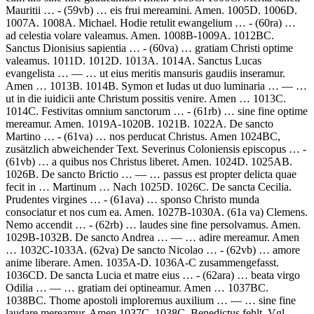
Mauritii …
- (59vb) …
eis frui mereamini. Amen.
1005D. 1006D.
1007A. 1008A. Michael.
Hodie retulit ewangelium …
- (60ra) …
ad celestia volare valeamus. Amen.
1008B-1009A. 1012BC.
Sanctus Dionisius sapientia …
- (60va) …
gratiam Christi optime
valeamus.
1011D. 1012D. 1013A. 1014A.
Sanctus Lucas
evangelista
… — …
ut eius meritis mansuris gaudiis inseramur.
Amen
… 1013B. 1014B.
Symon et Iudas ut duo luminaria
… — …
ut in die iuidicii ante Christum possitis venire. Amen
… 1013C.
1014C.
Festivitas omnium sanctorum …
- (61rb) …
sine fine optime
mereamur. Amen.
1019A-1020B. 1021B. 1022A.
De sancto
Martino …
- (61va) …
nos perducat Christus. Amen
1024BC,
zusätzlich abweichender Text.
Severinus Coloniensis episcopus …
-
(61vb) …
a quibus nos Christus liberet. Amen.
1024D. 1025AB.
1026B.
De sancto Brictio
… — …
passus est propter delicta quae
fecit in … Martinum
… Nach 1025D. 1026C. De sancta Cecilia.
Prudentes virgines …
- (61ava) …
sponso Christo munda
consociatur et nos cum ea. Amen.
1027B-1030A. (61a va)
Clemens.
Nemo accendit …
- (62rb) …
laudes sine fine persolvamus. Amen.
1029B-1032B.
De sancto Andrea
… — …
adire mereamur. Amen
… 1032C-1033A. (62va)
De sancto Nicolao …
- (62vb) …
amore
anime liberare. Amen.
1035A-D. 1036A-C zusammengefasst.
1036CD.
De sancta Lucia et matre eius …
- (62ara) …
beata virgo
Odilia
… — …
gratiam dei optineamur. Amen
… 1037BC.
1038BC.
Thome apostoli imploremus auxilium
… — …
sine fine
laudare mereamur. Amen
1037C. 1038C. Benedictus fehlt. Vgl.