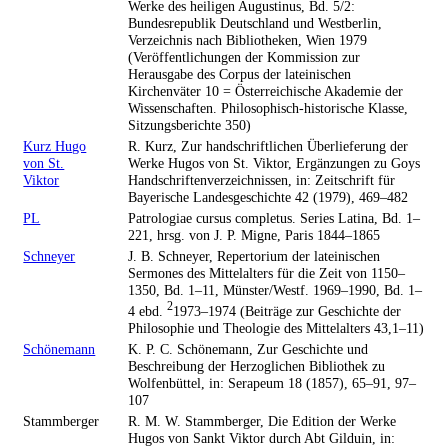
Werke des heiligen Augustinus, Bd. 5/2:
Bundesrepublik Deutschland und Westberlin,
Verzeichnis nach Bibliotheken, Wien 1979
(Veröffentlichungen der Kommission zur
Herausgabe des Corpus der lateinischen
Kirchenväter 10 = Österreichische Akademie der
Wissenschaften. Philosophisch-historische Klasse,
Sitzungsberichte 350)
Kurz Hugo
R. Kurz, Zur handschriftlichen Überlieferung der
von St.
Werke Hugos von St. Viktor, Ergänzungen zu Goys
Viktor
Handschriftenverzeichnissen, in: Zeitschrift für
Bayerische Landesgeschichte 42 (1979), 469–482
PL
Patrologiae cursus completus. Series Latina, Bd. 1–
221, hrsg. von J. P. Migne, Paris 1844–1865
Schneyer
J. B. Schneyer, Repertorium der lateinischen
Sermones des Mittelalters für die Zeit von 1150–
1350, Bd. 1–11, Münster/Westf. 1969–1990, Bd. 1–
2
4 ebd.
1973–1974 (Beiträge zur Geschichte der
Philosophie und Theologie des Mittelalters 43,1–11)
Schönemann
K. P. C. Schönemann, Zur Geschichte und
Beschreibung der Herzoglichen Bibliothek zu
Wolfenbüttel, in: Serapeum 18 (1857), 65–91, 97–
107
Stammberger
R. M. W. Stammberger, Die Edition der Werke
Hugos von Sankt Viktor durch Abt Gilduin, in: