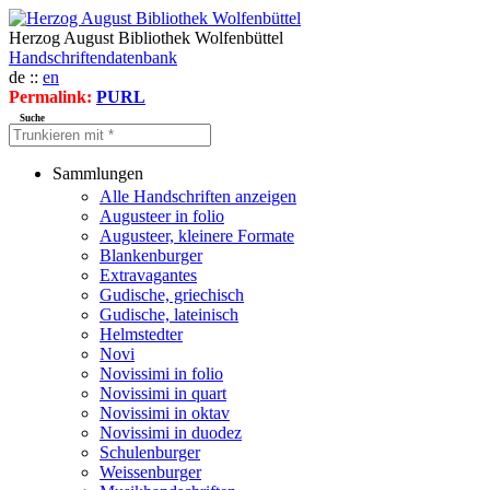
Herzog August Bibliothek Wolfenbüttel
Handschriftendatenbank
de ::
en
Permalink:
PURL
Suche
Sammlungen
Alle Handschriften anzeigen
Augusteer in folio
Augusteer, kleinere Formate
Blankenburger
Extravagantes
Gudische, griechisch
Gudische, lateinisch
Helmstedter
Novi
Novissimi in folio
Novissimi in quart
Novissimi in oktav
Novissimi in duodez
Schulenburger
Weissenburger