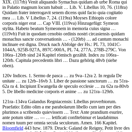
XIX. (117rb)
Venit aliquando Symachus quidam ab urbe Roma qui
in Palatio magnum locum habuit …
Lib. V. Libellus 10, 76. (118ra)
Quidam frater interrogavit senem dicens quid facio quia cogitatio
mea …
Lib. V Libellus 7, 24. (119ra)
Moyses Ethiopis colore
corporis niger erat …
Cap VIII. (119va) Hinzugefügt: Symeon
stylita.
Habeto beatum Symeonem in memoria cuius signa …
(119vb)
Fuit in quodam cenobio ordinis nostri circasiensis quidam
monachus sancte conversationis …
- (120rb) …
ad cantum monachi
inclinare est digna.
Druck nach Abfolge der Hs.: PL 73, 1041C-
1044A, 925B-927A, 897C-900A, PL 74, 277A, 278B-279C. Von
106ra–120rb sind 24 Kapitel römisch gezählt. Index zu 106ra–
120rb.
Capitula precedentis libri …
Dazu gehörig 48vb (siehe
oben).
120v
Indices
. 1.
Sermo de pasca …
zu 9va–12ra 2.
In regula De
unitate …
zu 12rb–16vb 3.
Liber de passione sanctorum …
zu 51ra-
62a ra 4.
Incipiunt Ewangelia de speculo ecclesie …
zu 62a ra-80vb
5.
De libello medicine corporis et anime …
zu 121ra–129rb.
121ra–134va
Galandus Regniacensis
:
Libellus proverbiorum
.
Praefatio:
Edito olim a me parabolarum libello cum iam per dies
plurimos a scribendo quievissem …
Text:
Ante prandium esurire,
ante potum sitire
… — …
letificati confitebimur et laudabimus
nomen tuum per omnia secula seculorum. Amen
. 166 Kapitel.
Bloomfield
443 bzw. 1879. Druck: Galand de Reigny, Petit livre des