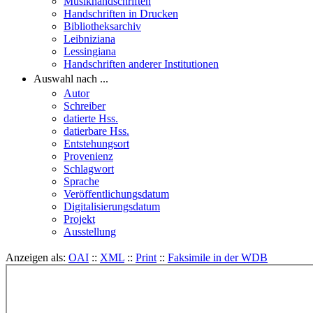
Musikhandschriften
Handschriften in Drucken
Bibliotheksarchiv
Leibniziana
Lessingiana
Handschriften anderer Institutionen
Auswahl nach ...
Autor
Schreiber
datierte Hss.
datierbare Hss.
Entstehungsort
Provenienz
Schlagwort
Sprache
Veröffentlichungsdatum
Digitalisierungsdatum
Projekt
Ausstellung
Anzeigen als:
OAI
::
XML
::
Print
::
Faksimile in der WDB