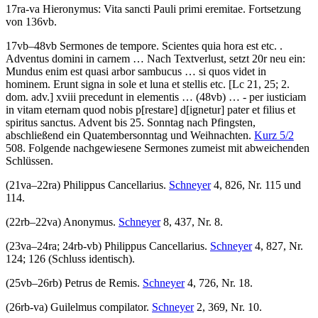
17ra-va
Hieronymus
:
Vita sancti Pauli primi eremitae
. Fortsetzung
von 136vb.
17vb–48vb
Sermones de tempore
.
Scientes quia hora est etc.
.
Adventus domini in carnem …
Nach Textverlust, setzt 20r neu ein:
Mundus enim est quasi arbor sambucus … si quos videt in
hominem. Erunt signa in sole et luna et stellis etc.
[Lc 21, 25; 2.
dom. adv.]
xviii precedunt in elementis …
(48vb) … -
per iusticiam
in vitam eternam quod nobis p
[restare]
d
[ignetur]
pater et filius et
spiritus sanctus.
Advent bis 25. Sonntag nach Pfingsten,
abschließend ein Quatembersonntag und Weihnachten.
Kurz 5/2
508. Folgende nachgewiesene Sermones zumeist mit abweichenden
Schlüssen.
(21va–22ra)
Philippus Cancellarius
.
Schneyer
4, 826, Nr. 115 und
114.
(22rb–22va)
Anonymus
.
Schneyer
8, 437, Nr. 8.
(23va–24ra; 24rb-vb)
Philippus Cancellarius
.
Schneyer
4, 827, Nr.
124; 126 (Schluss identisch).
(25vb–26rb)
Petrus de Remis
.
Schneyer
4, 726, Nr. 18.
(26rb-va)
Guilelmus compilator
.
Schneyer
2, 369, Nr. 10.