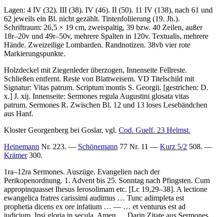
Lagen: 4 IV (32). III (38). IV (46). II (50). 11 IV (138), nach 61 und
62 jeweils ein Bl. nicht gezählt. Tintenfoliierung (19. Jh.).
Schriftraum: 26,5 × 19 cm, zweispaltig, 39 bzw. 40 Zeilen, außer
18r–20v und 49r–50v, mehrere Spalten in 120v. Textualis, mehrere
Hände. Zweizeilige Lombarden. Randnotizen. 38vb vier rote
Markierungspunkte.
Holzdeckel mit Ziegenleder überzogen, Innenseite Fellreste.
Schließen entfernt. Reste von Blattweisern. VD Titelschild mit
Signatur:
Vitas patrum. Scriptum montis S. Georgii.
[gestrichen:
D.
x.
]
J. xij.
Innenseite:
Sermones regula Augustini glosata vitas
patrum. Sermones R.
Zwischen Bl. 12 und 13 loses Lesebändchen
aus Hanf.
Kloster Georgenberg bei Goslar, vgl.
Cod. Guelf. 23 Helmst.
Heinemann
Nr. 223. —
Schönemann
77 Nr. 11 —
Kurz 5/2
508. —
Krämer
300.
1ra–12ra
Sermones
. Auszüge. Evangelien nach der
Perikopenordnung. 1. Advent bis 25. Sonntag nach Pfingsten.
Cum
appropinquasset Ihesus Ierosolimam etc.
[Lc 19,29–38]
.
A lectione
ewangelica fratres carissimi audimus …
Tunc adimpleta est
prophetia dicens ex ore infatium
… — …
et venturus est ad
iudicium. Ipsi gloria in secula. Amen
… Darin Zitate aus Sermones