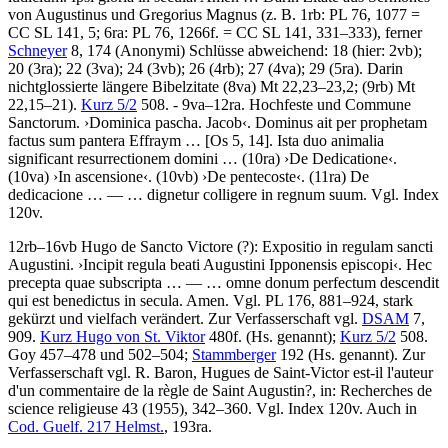
von Augustinus und Gregorius Magnus (z. B. 1rb: PL 76, 1077 =
CC SL 141, 5; 6ra: PL 76, 1266f. = CC SL 141, 331–333), ferner
Schneyer
8, 174 (Anonymi) Schlüsse abweichend: 18 (hier: 2vb);
20 (3ra); 22 (3va); 24 (3vb); 26 (4rb); 27 (4va); 29 (5ra). Darin
nichtglossierte längere Bibelzitate (8va) Mt 22,23–23,2; (9rb) Mt
22,15–21).
Kurz 5/2
508. - 9va–12ra. Hochfeste und Commune
Sanctorum.
›
Dominica pascha. Jacob
‹
.
Dominus ait per prophetam
factus sum pantera Effraym …
[Os 5, 14]
.
Ista duo animalia
significant resurrectionem domini …
(10ra)
›
De Dedicatione
‹
.
(10va)
›
In ascensione
‹
. (10vb)
›
De pentecoste
‹
. (11ra)
De
dedicacione
… — …
dignetur colligere in regnum suum
. Vgl. Index
120v.
12rb–16vb
Hugo de Sancto Victore (?)
:
Expositio in regulam sancti
Augustini
.
›
Incipit regula beati Augustini Ipponensis episcopi
‹
.
Hec
precepta quae subscripta
… — …
omne donum perfectum descendit
qui est benedictus in secula. Amen
. Vgl. PL 176, 881–924, stark
gekürzt und vielfach verändert. Zur Verfasserschaft vgl.
DSAM
7,
909.
Kurz Hugo von St. Viktor
480f. (Hs. genannt);
Kurz 5/2
508.
Goy
457–478 und 502–504;
Stammberger
192 (Hs. genannt). Zur
Verfasserschaft vgl.
R. Baron
, Hugues de Saint-Victor est-il l'auteur
d'un commentaire de la règle de Saint Augustin?, in: Recherches de
science religieuse 43 (1955), 342–360. Vgl. Index 120v. Auch in
Cod. Guelf. 217 Helmst.
, 193ra.