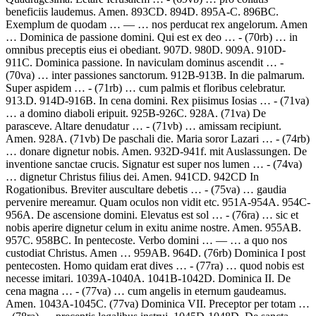
beneficiis laudemus. Amen.
893CD. 894D. 895A-C. 896BC.
Exemplum de quodam
… — …
nos perducat rex angelorum. Amen
… Dominica de passione domini.
Qui est ex deo …
- (70rb) …
in
omnibus preceptis eius ei obediant.
907D. 980D. 909A. 910D-
911C. Dominica passione.
In naviculam dominus ascendit …
-
(70va) …
inter passiones sanctorum.
912B-913B. In die palmarum.
Super aspidem …
- (71rb) …
cum palmis et floribus celebratur.
913.D. 914D-916B. In cena domini.
Rex piisimus Iosias …
- (71va)
…
a domino diaboli eripuit.
925B-926C. 928A. (71va)
De
parasceve. Altare denudatur …
- (71vb) …
amissam recipiunt.
Amen.
928A. (71vb) De paschali die.
Maria soror Lazari …
- (74rb)
…
donare dignetur nobis. Amen.
932D-941f. mit Auslassungen. De
inventione sanctae crucis.
Signatur est super nos lumen …
- (74va)
…
dignetur Christus filius dei. Amen.
941CD. 942CD In
Rogationibus.
Breviter auscultare debetis …
- (75va) …
gaudia
pervenire mereamur. Quam oculos non vidit etc.
951A-954A. 954C-
956A. De ascensione domini.
Elevatus est sol …
- (76ra) …
sic et
nobis aperire dignetur celum in exitu anime nostre. Amen.
955AB.
957C. 958BC. In pentecoste.
Verbo domini
… — …
a quo nos
custodiat Christus. Amen
… 959AB. 964D. (76rb) Dominica I post
pentecosten.
Homo quidam erat dives …
- (77ra) …
quod nobis est
necesse imitari.
1039A-1040A. 1041B-1042D. Dominica II.
De
cena magna …
- (77va) …
cum angelis in eternum gaudeamus.
Amen.
1043A-1045C. (77va) Dominica VII.
Preceptor per totam …