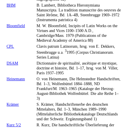
BHM
B. Lambert, Bibliotheca Hieronymiana
Manuscripta. La tradition manuscrite des oeuvres de
Saint Jérôme, Bd. 1A–4B, Steenbrugge 1969–1972
(Instrumenta patristica 4)
Bloomfield
M. W. Bloomfield, Incipits of Latin Works on the
Virtues and Vices 1100–1500 A.D.,
Cambridge/Mass. 1979 (Publications of the
Medieval Academy of America 88)
CPL
Clavis patrum Latinorum, hrsg. von E. Dekkers,
3
Steenbrugge u.a.
1995 (Corpus Christianorum.
Series Latina)
DSAM
Dictionnaire de spiritualité, ascétique et mystique,
doctrine et histoire, Bd. 1–17, hrsg. von M. Viller,
Paris 1937–1995
Heinemann
O. von Heinemann, Die Helmstedter Handschriften,
Bd. 1–3, Wolfenbüttel 1884–1888, ND
Frankfurt/M. 1963–1965 (Kataloge der Herzog-
August-Bibliothek Wolfenbüttel. Die alte Reihe 1–
3)
Krämer
S. Krämer, Handschriftenerbe des deutschen
Mittelalters, Bd. 1–3, München 1989–1990
(Mittelalterliche Bibliothekskataloge Deutschlands
und der Schweiz. Ergänzungsband 1)
Kurz 5/2
R. Kurz, Die handschriftliche Überlieferung der