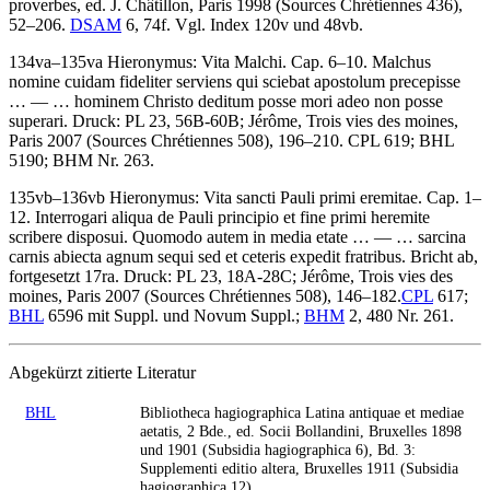
proverbes, ed.
J. Châtillon
, Paris 1998 (Sources Chrétiennes 436),
52–206.
DSAM
6, 74f. Vgl. Index 120v und 48vb.
134va–135va
Hieronymus
:
Vita Malchi
. Cap. 6–10.
Malchus
nomine cuidam fideliter serviens qui sciebat apostolum precepisse
… — …
hominem Christo deditum posse mori adeo non posse
superari
. Druck: PL 23, 56B-60B; Jérôme, Trois vies des moines,
Paris 2007 (Sources Chrétiennes 508), 196–210. CPL 619; BHL
5190; BHM Nr. 263.
135vb–136vb
Hieronymus
:
Vita sancti Pauli primi eremitae
. Cap. 1–
12.
Interrogari aliqua de Pauli principio et fine primi heremite
scribere disposui. Quomodo autem in media etate
… — …
sarcina
carnis abiecta agnum sequi sed et ceteris expedit fratribus
. Bricht ab,
fortgesetzt 17ra. Druck: PL 23, 18A-28C; Jérôme, Trois vies des
moines, Paris 2007 (Sources Chrétiennes 508), 146–182.
CPL
617;
BHL
6596 mit Suppl. und Novum Suppl.;
BHM
2, 480 Nr. 261.
Abgekürzt zitierte Literatur
BHL
Bibliotheca hagiographica Latina antiquae et mediae
aetatis, 2 Bde., ed. Socii Bollandini, Bruxelles 1898
und 1901 (Subsidia hagiographica 6), Bd. 3:
Supplementi editio altera, Bruxelles 1911 (Subsidia
hagiographica 12)