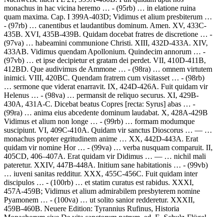
monachus in hac vicina heremo …
- (95rb) …
in elatione ruina
quam maxima.
Cap. I 399A-403D;
Vidimus et alium presbiterum …
- (97rb) …
canentibus et laudantibus dominum. Amen.
XV, 433C-
435B. XVI, 435B-439B.
Quidam docebat fratres de discretione …
-
(97va) …
habeamini communione Christi.
XIII, 432D-433A. XIV,
433AB.
Vidimus quendam Apollonium. Quindecim annorum …
-
(97vb) …
et ipse decipietur et gratam dei perdet.
VII, 410D-411B,
412BD.
Que audivimus de Ammone …
- (98ra) …
omnem virtutem
inimici.
VIII, 420BC.
Quendam fratrem cum visitasset …
- (98rb)
…
sermone que viderat enarravit.
IX, 424D-426A.
Fuit quidam vir
Helenus …
- (98va) …
permansit de reliquo securus.
XI, 429B-
430A, 431A-C.
Dicebat beatus Copres
[recta: Syrus]
abas …
-
(99ra) …
anima eius abcedente dominum laudabat.
X, 428A-429B
Vidimus et alium non longe …
- (99rb) …
formam modumque
suscipiunt.
VI, 409C-410A.
Quidam vir sanctus Dioscorus
… — …
monachus propter egritudinem anime
… XX, 442D-443A.
Erat
quidam vir nomine Hor …
- (99va) …
verba nusquam comparuit.
II,
405CD, 406–407A.
Erat quidam vir Didimus
… — …
nichil mali
pateretur
. XXIV, 447B-448A.
Initium sane habitationis …
- (99vb)
…
iuveni sanitas redditur.
XXX, 455C-456C.
Fuit quidam inter
discipulos …
- (100rb) …
et statim curatus est rabidus.
XXXI,
457A-459B;
Vidimus et alium admirabilem presbyterem nomine
Pyamonem …
- (100va) …
ut solito sanior redderetur.
XXXII,
459B-460B. Neuere Edition: Tyrannius Rufinus, Historia