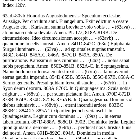
Index 120v.
62arb-80vb
Honorius Augustodunensis
:
Speculum ecclesiae
.
Auszüge. Per circulum anni.
Euangelium. Exiit edictum a cesare
Augusto etc.
.
Karissimi summa brevitate volo vobis …
- (62ava) …
ab humana natura devota. Amen.
PL 172, 818A-819B.
De
circumcisione. Ideo circumcisionem accepit …
- (62avb) …
quandoque in celis laureati. Amen.
841D-842C. (63ra)
Epiphania.
Surge illuminare …
- (63va) …
ad spirituales nuptias transtulit.
843D. 844D. 845A.C. 846A. 847CD. 849A. 850A.
De
purificatione. Karissimi si nos cupimus …
- (64ra) …
nobis sanat
nobis propicium. Amen.
850D-851B. 852A-C.
In Septuagesima.
Nabuchodonosor Ierusalem destruxit …
- (65ra) …
laboraverunt
eterna gaudia impendit.
854D-855B. 856AB. 855C-857B. 858A-C.
Sermo generalis.
Presul quidam ferventi studio …
- (67rb) …
in
Syon deum deorum.
863A-870C. In Quinquagesima.
Scala nobis
erigitur …
- (68va) …
per suam pietatem fiat. Amen.
870D-872D.
873B. 874A. 874D. 875B. 876AB. In Quadragesima.
Dominus xl
diebus ieiuniavit …
- (68vb) …
eterni incendii ardore.
883BC
883BC. 884CD. 885A Textpartien jedoch vertauscht. In
Quadragesima.
Legitur cum dominus …
- (69ra) …
in eterna
tabernaculum.
887D-888A. 888CD. 390B. Dominica tertia.
Legitur
quod quidam a demone …
- (69rb) …
perducat nos Christus filius
dei nostri. Amen.
891B-892C. 894A. Dominica in media
Quadragesima.
Letare Ierusalem …
- (69vb) …
pro collatis