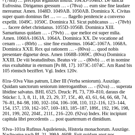
- (78ra) …
preceptis legalibus instrui.
1045D-1048D. De sancta
Eufrosina.
Dirigamus gressum …
- (78va) …
eum sine fine laudare
mereamur. Amen.
1048D. 1049AB. 1050AB. Dominica X.
Civitas
super quam dominus flet
… — …
flagello penitencie a converso
expellit
. 1049C. 1050C. Dominica XI.
Sicut publicanus …
- (78vb)
…
facere debet christianus.
1055D-1056B. Dominica XIII.
Samaritanus quidam …
- (79vb) …
que melior est super milia.
Amen.
1060A-1063A. 1064A. Dominica XX.
De vocatione ad
cenam …
- (80rb) …
sine fine exultemus.
1064C-1067A. 1068A.
Dominica XXII.
Rex qui rationem …
- (80va) …
quod nobis
presentare dignetur deus. Amen
1068B-1069C. (80va) Dominica
XXIII.
De viii beatudinibus. Beatus vir …
- (80vb) …
et in nomine
eius exultabitur in eternum
[Ps 88, 17]
. 1073C-1074C. Am Rand bis
105 römisch beziffert. Vgl. Index 120v.
81ra–93va
Vitas patrum, Liber III (Verba seniorum)
. Auszüge.
Quidam sanctorum seniorum interrogantibus …
- (92va) …
superata
libidine salvatus.
BHL 6525. Druck: PL 73, 739–810, daraus die
Stücke: 1, 3, 8, 11, 18, 23, 29, 37, 15f., 40, 43, 61, 64, 66, 68, 74,
76–81, 84–98, 100, 102–104, 106–108, 110, 112–116, 123–144,
154, 157, 159, 162–167, 169–183, 185–187, 189f., 192, 196, 198,
201, 199, 202, 204f., 211f., 216–220. (92va)
Index
.
Hic incipiunt
capitula libri precedentis … post quarternum et dimidium.
93va–101ra
Rufinus Aquileiensis
,
Historia monachorum
. Auszüge.
Nachweise nach PL 21, 399A-460B.
Fuit quidam aput nos