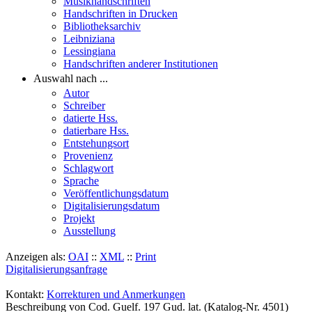
Musikhandschriften
Handschriften in Drucken
Bibliotheksarchiv
Leibniziana
Lessingiana
Handschriften anderer Institutionen
Auswahl nach ...
Autor
Schreiber
datierte Hss.
datierbare Hss.
Entstehungsort
Provenienz
Schlagwort
Sprache
Veröffentlichungsdatum
Digitalisierungsdatum
Projekt
Ausstellung
Anzeigen als:
OAI
::
XML
::
Print
Digitalisierungsanfrage
Kontakt:
Korrekturen und Anmerkungen
Beschreibung von Cod. Guelf. 197 Gud. lat. (Katalog-Nr. 4501)