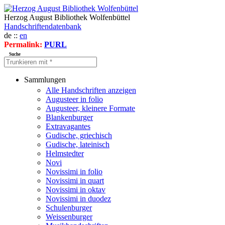
Herzog August Bibliothek Wolfenbüttel
Handschriftendatenbank
de ::
en
Permalink:
PURL
Suche
Sammlungen
Alle Handschriften anzeigen
Augusteer in folio
Augusteer, kleinere Formate
Blankenburger
Extravagantes
Gudische, griechisch
Gudische, lateinisch
Helmstedter
Novi
Novissimi in folio
Novissimi in quart
Novissimi in oktav
Novissimi in duodez
Schulenburger
Weissenburger