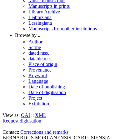
Music mansucripts
Manuscripts in prints
Library Archive
Leibniziana
Lessingiana
Manuscripts from other institutions
Browse by ...
Author
Scribe
dated mss.
datable mss.
Place of origin
Provenance
Keyword
Language
Date of publishing
Date of digitisation
Project
Exhibition
View as:
OAI
::
XML
Request digitisation
Contact:
Corrections and remarks
BERNARDUS MORLANENSIS. CARTUSIENSIA.