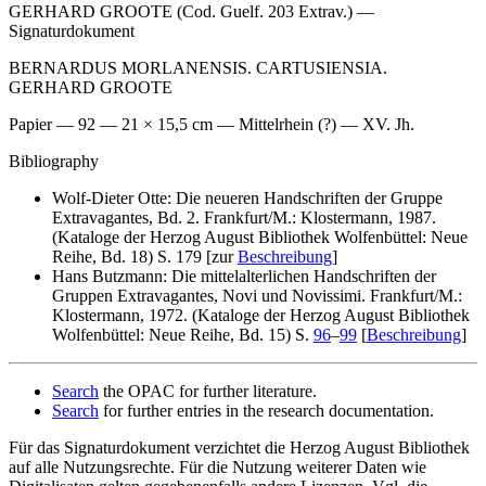
GERHARD GROOTE (Cod. Guelf. 203 Extrav.) —
Signaturdokument
BERNARDUS MORLANENSIS. CARTUSIENSIA.
GERHARD GROOTE
Papier — 92 — 21 × 15,5 cm — Mittelrhein (?) — XV. Jh.
Bibliography
Wolf-Dieter Otte: Die neueren Handschriften der Gruppe
Extravagantes, Bd. 2. Frankfurt/M.: Klostermann, 1987.
(Kataloge der Herzog August Bibliothek Wolfenbüttel: Neue
Reihe, Bd. 18) S. 179 [zur
Beschreibung
]
Hans Butzmann: Die mittelalterlichen Handschriften der
Gruppen Extravagantes, Novi und Novissimi. Frankfurt/M.:
Klostermann, 1972. (Kataloge der Herzog August Bibliothek
Wolfenbüttel: Neue Reihe, Bd. 15) S.
96
–
99
[
Beschreibung
]
Search
the OPAC for further literature.
Search
for further entries in the research documentation.
Für das Signaturdokument verzichtet die Herzog August Bibliothek
auf alle Nutzungsrechte. Für die Nutzung weiterer Daten wie