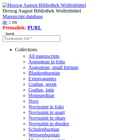
Herzog August Bibliothek Wolfenbüttel
Manuscript database
de
:: en
Permalink:
PURL
Search
Collections
All manuscripts
Augustean in folio
Augustean, small formats
Blankenburgian
Extravagantes
Gudian, greek
Gudian, latin
Helmstedtian
Novi
Novissimi in folio
Novissimi in quart
Novissimi in oktav
Novissimi in duodez
Schulenburgian
Weissenburgian