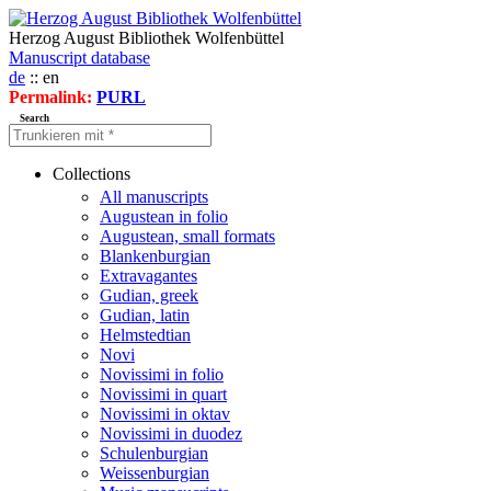
Herzog August Bibliothek Wolfenbüttel
Manuscript database
de
:: en
Permalink:
PURL
Search
Collections
All manuscripts
Augustean in folio
Augustean, small formats
Blankenburgian
Extravagantes
Gudian, greek
Gudian, latin
Helmstedtian
Novi
Novissimi in folio
Novissimi in quart
Novissimi in oktav
Novissimi in duodez
Schulenburgian
Weissenburgian