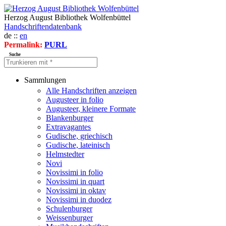
Herzog August Bibliothek Wolfenbüttel
Handschriftendatenbank
de ::
en
Permalink:
PURL
Suche
Sammlungen
Alle Handschriften anzeigen
Augusteer in folio
Augusteer, kleinere Formate
Blankenburger
Extravagantes
Gudische, griechisch
Gudische, lateinisch
Helmstedter
Novi
Novissimi in folio
Novissimi in quart
Novissimi in oktav
Novissimi in duodez
Schulenburger
Weissenburger