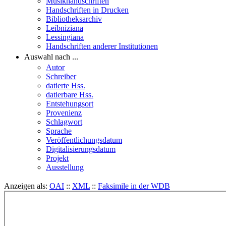
Musikhandschriften
Handschriften in Drucken
Bibliotheksarchiv
Leibniziana
Lessingiana
Handschriften anderer Institutionen
Auswahl nach ...
Autor
Schreiber
datierte Hss.
datierbare Hss.
Entstehungsort
Provenienz
Schlagwort
Sprache
Veröffentlichungsdatum
Digitalisierungsdatum
Projekt
Ausstellung
Anzeigen als:
OAI
::
XML
::
Faksimile in der WDB