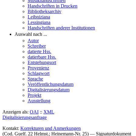
Musikhandschriften
Handschriften in Drucken
Bibliotheksarchiv
Leibniziana
Lessingiana
Handschriften anderer Institutionen
Auswahl nach ...
Autor
Schreiber
datierte Hss.
datierbare Hss.
Entstehungsort
Provenienz
Schlagwort
Sprache
Veröffentlichungsdatum
Digitalisierungsdatum
Projekt
Ausstellung
Anzeigen als:
OAI
::
XML
Digitalisierungsanfrage
Kontakt:
Korrekturen und Anmerkungen
(Cod. Guelf. 22 Helmst.; Heinemann-Nr. 25) — Signaturdokument