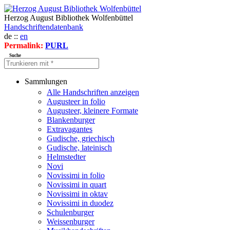
Herzog August Bibliothek Wolfenbüttel
Handschriftendatenbank
de ::
en
Permalink:
PURL
Suche
Sammlungen
Alle Handschriften anzeigen
Augusteer in folio
Augusteer, kleinere Formate
Blankenburger
Extravagantes
Gudische, griechisch
Gudische, lateinisch
Helmstedter
Novi
Novissimi in folio
Novissimi in quart
Novissimi in oktav
Novissimi in duodez
Schulenburger
Weissenburger