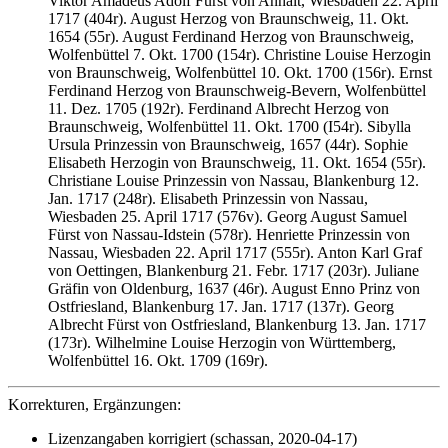
Viktor Amadeus Adolf Fürst von Anhalt, Wiesbaden 22. April
1717 (404r). August Herzog von Braunschweig, 11. Okt.
1654 (55r). August Ferdinand Herzog von Braunschweig,
Wolfenbüttel 7. Okt. 1700 (154r). Christine Louise Herzogin
von Braunschweig, Wolfenbüttel 10. Okt. 1700 (156r). Ernst
Ferdinand Herzog von Braunschweig-Bevern, Wolfenbüttel
11. Dez. 1705 (192r). Ferdinand Albrecht Herzog von
Braunschweig, Wolfenbüttel 11. Okt. 1700 (I54r). Sibylla
Ursula Prinzessin von Braunschweig, 1657 (44r). Sophie
Elisabeth Herzogin von Braunschweig, 11. Okt. 1654 (55r).
Christiane Louise Prinzessin von Nassau, Blankenburg 12.
Jan. 1717 (248r). Elisabeth Prinzessin von Nassau,
Wiesbaden 25. April 1717 (576v). Georg August Samuel
Fürst von Nassau-Idstein (578r). Henriette Prinzessin von
Nassau, Wiesbaden 22. April 1717 (555r). Anton Karl Graf
von Oettingen, Blankenburg 21. Febr. 1717 (203r). Juliane
Gräfin von Oldenburg, 1637 (46r). August Enno Prinz von
Ostfriesland, Blankenburg 17. Jan. 1717 (137r). Georg
Albrecht Fürst von Ostfriesland, Blankenburg 13. Jan. 1717
(173r). Wilhelmine Louise Herzogin von Württemberg,
Wolfenbüttel 16. Okt. 1709 (169r).
Korrekturen, Ergänzungen:
Lizenzangaben korrigiert (schassan, 2020-04-17)