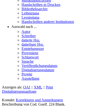
Musikhandschriften
Handschriften in Drucken
Bibliotheksarchiv
Leibniziana
Lessingiana
Handschriften anderer Institutionen
Auswahl nach ...
Autor
Schreiber
datierte Hss.
datierbare Hss.
Entstehungsort
Provenienz
Schlagwort
Sprache
Veröffentlichungsdatum
Digitalisierungsdatum
Projekt
Ausstellung
Anzeigen als:
OAI
::
XML
::
Print
Digitalisierungsanfrage
Kontakt:
Korrekturen und Anmerkungen
Beschreibung von Cod. Guelf. 224 Blank.