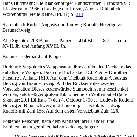
Hans Butzmann: Die Blankenburger Handschriften. Frankfurt/M.:
Klostermann, 1966. (Kataloge der Herzog August Bibliothek
Wolfenbüttel: Neue Reihe, Bd. 11) S.
213
Stammbuch Rudolf Augusts und Ludwig Rudolfs Herzöge von
Braunschweig
Alte Signatur:
203 Blank. — Papier — 414 Bl. — 18 × 11,5 cm —
XVII. Jh. und Anfang XVIII. Jh.
Brauner Lederband auf Pappe.
Herkunft: Vergoldetes Wappensupralibros auf beiden Deckeln: das
anhaltische Wappen. Dazu die Buchstaben D.F.Z.A. = Dorothea
Fürstin zu Anhalt, 1619. Auf dem Titelblatt
Rudolphus Augustus
Herzog von Braunschweig. Auf der Rückseite des zweiten
Vorsatzblattes:
Dieses gegenwärtige Stambuch ist mir geschenket
worden, auß hießiger großen Bibliotheque zu Wolfenbüttel
((alte
Signatur: 29.1 Ethica 8°))
den 4. October 1700 … Ludewig Rudolff
Herzog zu Braunschweig und Lüneburg
. — Exlibris Ludwig
Rudolfs mit Zahl 156. Auf dem ersten Vorsatzblatt Zahl
126
.
Folgende Personen, nach dem Alphabet ihrer Länder- und
Familiennamen geordnet, haben sich eingetragen: