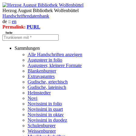
Herzog August Bibliothek Wolfenbüttel
Handschriftendatenbank
de ::
en
Permalink:
PURL
Suche
Sammlungen
Alle Handschriften anzeigen
Augusteer in folio
Augusteer, kleinere Formate
Blankenburger
Extravagantes
Gudische, griechisch
Gudische, lateinisch
Helmstedter
Novi
Novissimi in folio
Novissimi in quart
Novissimi in oktav
Novissimi in duodez
Schulenburger
Weissenburger