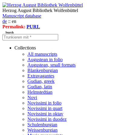
Herzog August Bibliothek Wolfenbüttel
Manuscript database
de
:: en
Permalink:
PURL
Search
Collections
All manuscripts
Augustean in folio
Augustean, small formats
Blankenburgian
Extravagantes
Gudian, greek
Gudian, latin
Helmstedtian
Novi
Novissimi in folio
Novissimi in quart
Novissimi in oktav
Novissimi in duodez
Schulenburgian
Weissenburgian