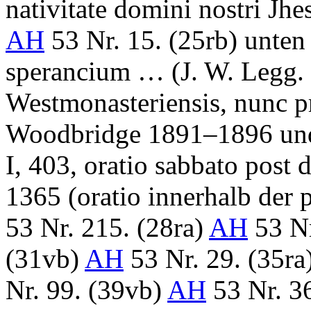
nativitate domini nostri Jhe
AH
53 Nr. 15. (25rb) unten
sperancium …
(
J. W. Legg
.
Westmonasteriensis, nunc 
Woodbridge 1891–1896 und 
I, 403, oratio sabbato post 
1365 (oratio innerhalb der 
53 Nr. 215. (28ra)
AH
53 Nr
(31vb)
AH
53 Nr. 29. (35ra
Nr. 99. (39vb)
AH
53 Nr. 3