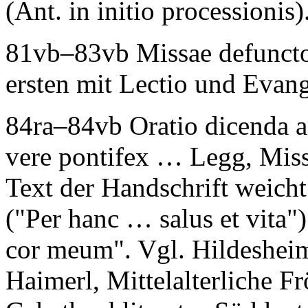
(Ant. in initio processionis)
81vb–83vb
Missae defunct
ersten mit Lectio und Evan
84ra–84vb
Oratio dicenda 
vere pontifex …
Legg
, Miss
Text der Handschrift weich
("Per hanc … salus et vita"
cor meum". Vgl. Hildesheim
Haimerl
, Mittelalterliche 