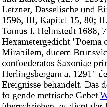
Letzner
, Dasselische und E
1596, III, Kapitel 15, 80;
H
Tomus I, Helmstedt 1688, 
Hexametergedicht "Poema de
Mirabilem, ducem Brunsvic
confoederatos Saxoniae pri
Herlingsbergam a. 1291" de
Ereignisse behandelt. Das 
folgende metrische Gebet
W
überschrieben, es dient de