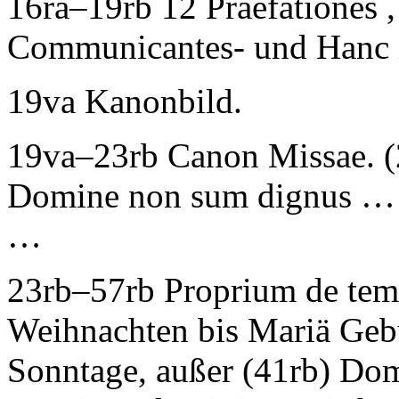
16ra–19rb 12
Praefationes
,
Communicantes- und Hanc i
19va Kanonbild.
19va–23rb
Canon Missae
. 
Domine non sum dignus …
…
23rb–57rb
Proprium de temp
Weihnachten bis Mariä Gebur
Sonntage, außer (41rb) Dom