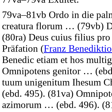
79va–81vb
Ordo in die pa
creatura florum …
(79vb)
D
(80ra)
Deus cuius filius pro
Präfation (
Franz Benedikti
Benedic etiam et hos mult
Omnipotens genitor …
(ebd
tuum unigenitum Ihesum Ch
(ebd. 495). (81va)
Omnipote
azimorum …
(ebd. 496). (