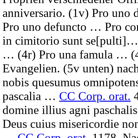
anniversario.
(1v)
Pro uno d
Pro uno defuncto … Pro c
in cimitorio sunt se
[pulti]
…
(4r)
Pro una famula …
(
Evangelien. (5v unten) nac
nobis quesumus omnipotens p
pascalia …
CC Corp. orat.
4
domine illius agni paschali
Deus cuius misericordie non
…
CC Corp. orat.
1178. Nac