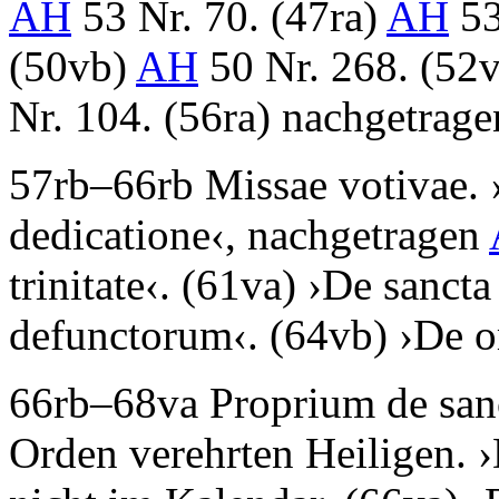
AH
53 Nr. 70. (47ra)
AH
53
(50vb)
AH
50 Nr. 268. (52
Nr. 104. (56ra) nachgetrag
57rb–66rb
Missae votivae
. 
dedicatione
‹, nachgetragen
trinitate
‹. (61va) ›
De sancta
defunctorum
‹. (64vb) ›
De o
66rb–68va
Proprium de san
Orden verehrten Heiligen. ›