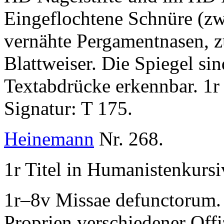
Eingeflochtene Schnüre (zw
vernähte Pergamentnasen, zu
Blattweiser. Die Spiegel si
Textabdrücke erkennbar. 1r 
Signatur:
T 175
.
Heinemann
Nr. 268.
1r Titel in Humanistenkurs
1r–8v
Missae defunctorum
.
Proprien verschiedener Off