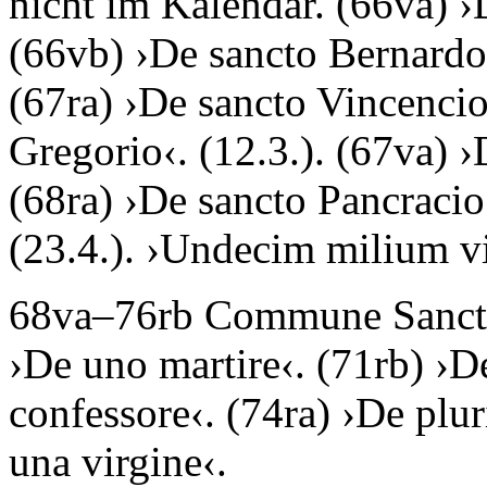
nicht im Kalendar. (66va) ›
(66vb) ›
De sancto Bernardo
(67ra) ›
De sancto Vincenci
Gregorio
‹. (12.3.). (67va) ›
(68ra) ›
De sancto Pancracio
(23.4.). ›
Undecim milium v
68va–76rb
Commune Sanc
›
De uno martire
‹. (71rb) ›
De
confessore
‹. (74ra) ›
De plur
una virgine
‹.