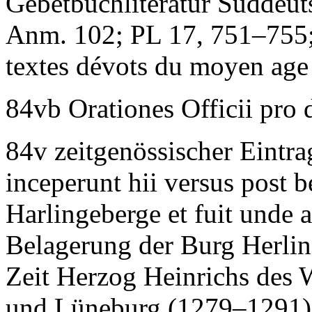
Gebetbuchliteratur Süddeu
Anm. 102; PL 17, 751–755
textes dévots du moyen age
84vb
Orationes Officii pro 
84v zeitgenössischer Eintra
inceperunt hii versus post
Harlingeberge et fuit unde 
Belagerung der Burg Herlin
Zeit Herzog Heinrichs des
und Lüneburg (1279–1291)