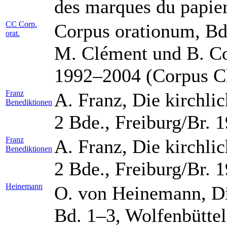
des marques du papier
CC Corp.
Corpus orationum, Bd.
orat.
M. Clément und B. Cop
1992–2004 (Corpus Ch
Franz
A. Franz, Die kirchli
Benediktionen
2 Bde., Freiburg/Br.
Franz
A. Franz, Die kirchli
Benediktionen
2 Bde., Freiburg/Br.
Heinemann
O. von Heinemann, Di
Bd. 1–3, Wolfenbütte