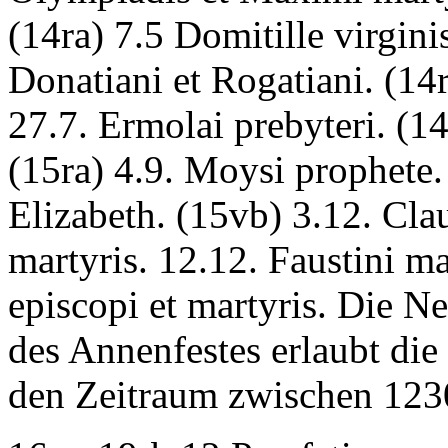
(14ra) 7.5
Domitille virgini
Donatiani et Rogatiani.
(14r
27.7.
Ermolai prebyteri.
(14
(15ra) 4.9.
Moysi prophete.
Elizabeth.
(15vb) 3.12.
Clau
martyris.
12.12.
Faustini ma
episcopi et martyris
. Die N
des Annenfestes erlaubt di
den Zeitraum zwischen 123