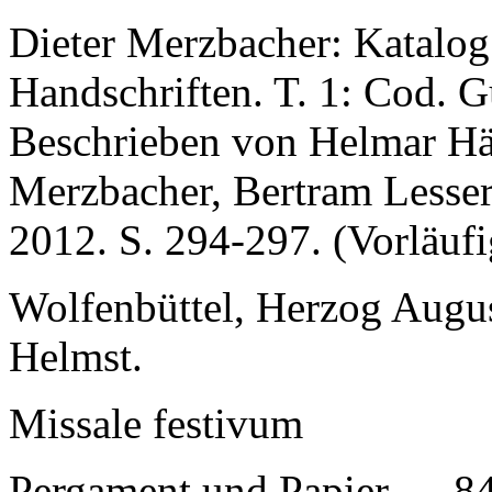
Dieter Merzbacher: Katalog 
Handschriften. T. 1: Cod. G
Beschrieben von Helmar Här
Merzbacher, Bertram Lesser
2012. S. 294-297. (Vorläuf
Wolfenbüttel, Herzog Augus
Helmst.
Missale festivum
Pergament und Papier — 8