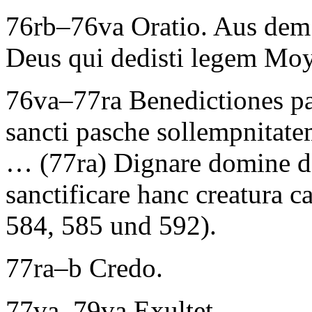
76rb–76va
Oratio
. Aus dem
Deus qui dedisti legem Mo
76va–77ra
Benedictiones p
sancti pasche sollempnitat
…
(77ra)
Dignare domine d
sanctificare hanc creatura c
584, 585 und 592).
77ra–b
Credo
.
77va–79va
Exultet
.