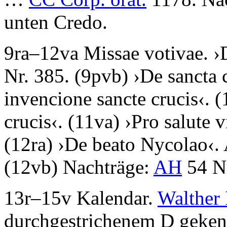
unten Credo.
9ra–12va
Missae votivae
. ›
Nr. 385. (9pvb) ›
De sancta 
invencione sancte crucis
‹. (
crucis
‹. (11va) ›
Pro salute 
(12ra) ›
De beato Nycolao
‹.
(12vb) Nachträge:
AH
54 N
13r–15v
Kalendar
.
Walther 
durchgestrichenem
D
geken