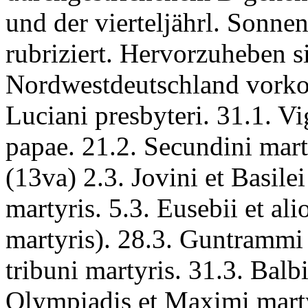
und der vierteljährl. Sonne
rubriziert. Hervorzuheben si
Nordwestdeutschland vorko
Luciani presbyteri.
31.1.
Vi
papae.
21.2.
Secundini mart
(13va) 2.3.
Jovini et Basile
martyris.
5.3.
Eusebii et ali
martyris
). 28.3.
Guntrammi r
tribuni martyris.
31.3.
Balbi
Olympiadis et Maximi mar