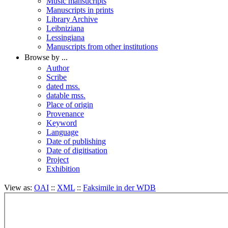
Music mansucripts
Manuscripts in prints
Library Archive
Leibniziana
Lessingiana
Manuscripts from other institutions
Browse by ...
Author
Scribe
dated mss.
datable mss.
Place of origin
Provenance
Keyword
Language
Date of publishing
Date of digitisation
Project
Exhibition
View as:
OAI
::
XML
::
Faksimile in der WDB