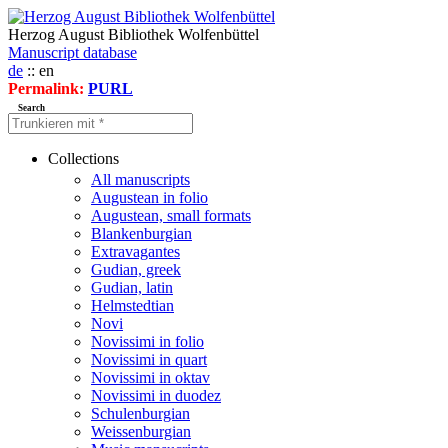
Herzog August Bibliothek Wolfenbüttel
Manuscript database
de
:: en
Permalink:
PURL
Search
Collections
All manuscripts
Augustean in folio
Augustean, small formats
Blankenburgian
Extravagantes
Gudian, greek
Gudian, latin
Helmstedtian
Novi
Novissimi in folio
Novissimi in quart
Novissimi in oktav
Novissimi in duodez
Schulenburgian
Weissenburgian