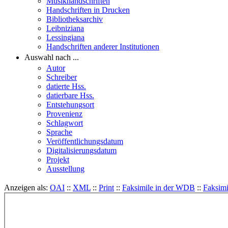
Musikhandschriften
Handschriften in Drucken
Bibliotheksarchiv
Leibniziana
Lessingiana
Handschriften anderer Institutionen
Auswahl nach ...
Autor
Schreiber
datierte Hss.
datierbare Hss.
Entstehungsort
Provenienz
Schlagwort
Sprache
Veröffentlichungsdatum
Digitalisierungsdatum
Projekt
Ausstellung
Anzeigen als:
OAI
::
XML
::
Print
::
Faksimile in der WDB
::
Faksimi