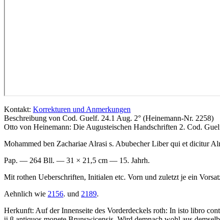
Kontakt:
Korrekturen und Anmerkungen
Beschreibung von Cod. Guelf. 24.1 Aug. 2° (Heinemann-Nr. 2258)
Otto von Heinemann: Die Augusteischen Handschriften 2. Cod. Guelf
Mohammed ben Zachariae Alrasi s. Abubecher Liber qui et dicitur Al
Pap. — 264 Bll. — 31 × 21,5 cm — 15. Jahrh.
Mit rothen Ueberschriften, Initialen etc. Vorn und zuletzt je ein Vor
Aehnlich wie
2156
. und
2189
.
Herkunft: Auf der Innenseite des Vorderdeckels roth:
In isto libro con
ij β antiquos monete Brunswicensis.
Wird demnach wohl aus demselb