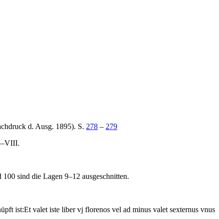
achdruck d. Ausg. 1895). S.
278
–
279
I—VIII.
nd 100 sind die Lagen 9–12 ausgeschnitten.
pft ist:
Et valet iste liber vj florenos vel ad minus valet sexternus vnus