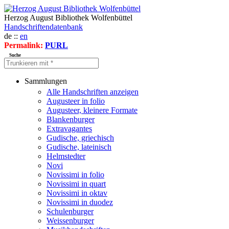
Herzog August Bibliothek Wolfenbüttel
Handschriftendatenbank
de ::
en
Permalink:
PURL
Suche
Sammlungen
Alle Handschriften anzeigen
Augusteer in folio
Augusteer, kleinere Formate
Blankenburger
Extravagantes
Gudische, griechisch
Gudische, lateinisch
Helmstedter
Novi
Novissimi in folio
Novissimi in quart
Novissimi in oktav
Novissimi in duodez
Schulenburger
Weissenburger