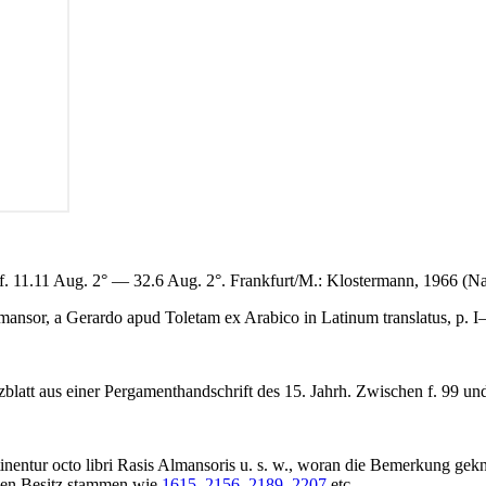
. 11.11 Aug. 2° — 32.6 Aug. 2°. Frankfurt/M.: Klostermann, 1966 (N
mansor, a Gerardo apud Toletam ex Arabico in Latinum translatus, p. 
satzblatt aus einer Pergamenthandschrift des 15. Jahrh. Zwischen f. 99 u
tinentur octo libri Rasis Almansoris
u. s. w., woran die Bemerkung geknü
en Besitz stammen wie
1615
.
2156
.
2189
.
2207
.etc.