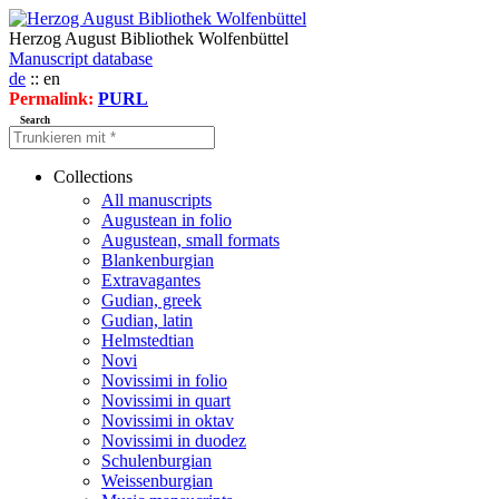
Herzog August Bibliothek Wolfenbüttel
Manuscript database
de
:: en
Permalink:
PURL
Search
Collections
All manuscripts
Augustean in folio
Augustean, small formats
Blankenburgian
Extravagantes
Gudian, greek
Gudian, latin
Helmstedtian
Novi
Novissimi in folio
Novissimi in quart
Novissimi in oktav
Novissimi in duodez
Schulenburgian
Weissenburgian