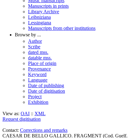
Music mansucripts
Manuscripts in prints
Library Archive
Leibniziana
Lessingiana
Manuscripts from other institutions
Browse by ...
Author
Scribe
dated mss.
datable mss.
Place of origin
Provenance
Keyword
Language
Date of publishing
Date of digitisation
Project
Exhibition
View as:
OAI
::
XML
Request digitisation
Contact:
Corrections and remarks
CAESAR DE BELLO GALLICO. FRAGMENT (Cod. Guelf.