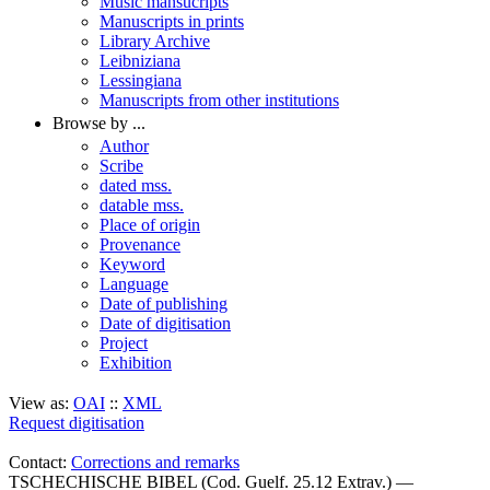
Music mansucripts
Manuscripts in prints
Library Archive
Leibniziana
Lessingiana
Manuscripts from other institutions
Browse by ...
Author
Scribe
dated mss.
datable mss.
Place of origin
Provenance
Keyword
Language
Date of publishing
Date of digitisation
Project
Exhibition
View as:
OAI
::
XML
Request digitisation
Contact:
Corrections and remarks
TSCHECHISCHE BIBEL (Cod. Guelf. 25.12 Extrav.) —