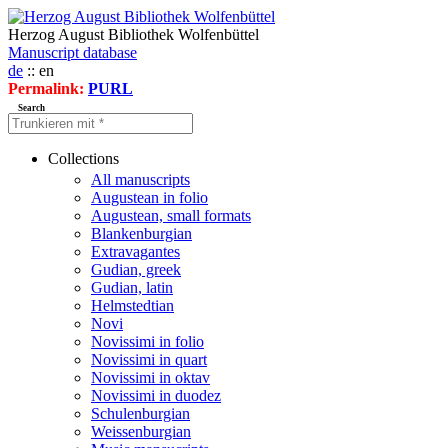
Herzog August Bibliothek Wolfenbüttel
Manuscript database
de
:: en
Permalink:
PURL
Search
Collections
All manuscripts
Augustean in folio
Augustean, small formats
Blankenburgian
Extravagantes
Gudian, greek
Gudian, latin
Helmstedtian
Novi
Novissimi in folio
Novissimi in quart
Novissimi in oktav
Novissimi in duodez
Schulenburgian
Weissenburgian