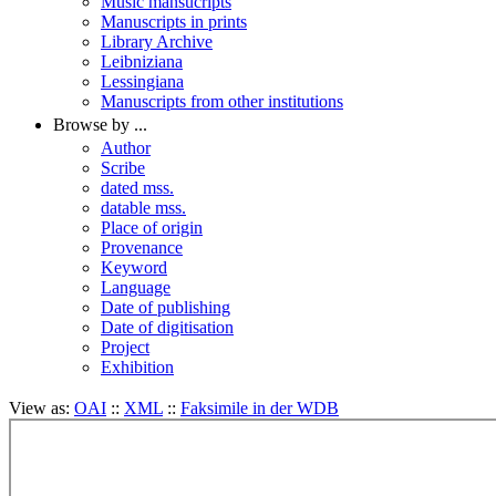
Music mansucripts
Manuscripts in prints
Library Archive
Leibniziana
Lessingiana
Manuscripts from other institutions
Browse by ...
Author
Scribe
dated mss.
datable mss.
Place of origin
Provenance
Keyword
Language
Date of publishing
Date of digitisation
Project
Exhibition
View as:
OAI
::
XML
::
Faksimile in der WDB