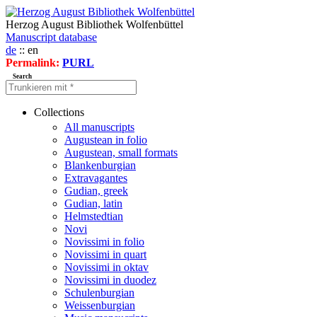
Herzog August Bibliothek Wolfenbüttel
Manuscript database
de
:: en
Permalink:
PURL
Search
Collections
All manuscripts
Augustean in folio
Augustean, small formats
Blankenburgian
Extravagantes
Gudian, greek
Gudian, latin
Helmstedtian
Novi
Novissimi in folio
Novissimi in quart
Novissimi in oktav
Novissimi in duodez
Schulenburgian
Weissenburgian