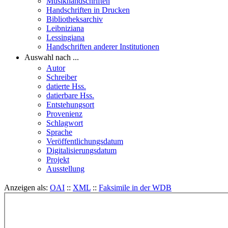
Musikhandschriften
Handschriften in Drucken
Bibliotheksarchiv
Leibniziana
Lessingiana
Handschriften anderer Institutionen
Auswahl nach ...
Autor
Schreiber
datierte Hss.
datierbare Hss.
Entstehungsort
Provenienz
Schlagwort
Sprache
Veröffentlichungsdatum
Digitalisierungsdatum
Projekt
Ausstellung
Anzeigen als:
OAI
::
XML
::
Faksimile in der WDB