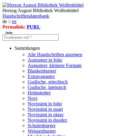
Herzog August Bibliothek Wolfenbüttel
Handschriftendatenbank
de ::
en
Permalink:
PURL
Suche
Sammlungen
Alle Handschriften anzeigen
Augusteer in folio
Augusteer, kleinere Formate
Blankenburger
Extravagantes
Gudische, griechisch
Gudische, lateinisch
Helmstedter
Novi
Novissimi in folio
Novissimi in quart
Novissimi in oktav
Novissimi in duodez
Schulenburger
Weissenburger