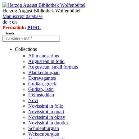
Herzog August Bibliothek Wolfenbüttel
Manuscript database
de
:: en
Permalink:
PURL
Search
Collections
All manuscripts
Augustean in folio
Augustean, small formats
Blankenburgian
Extravagantes
Gudian, greek
Gudian, latin
Helmstedtian
Novi
Novissimi in folio
Novissimi in quart
Novissimi in oktav
Novissimi in duodez
Schulenburgian
Weissenburgian