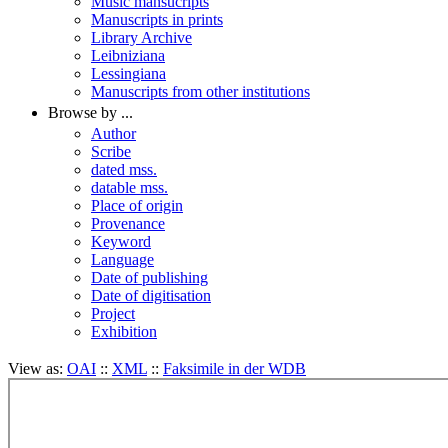
Music mansucripts
Manuscripts in prints
Library Archive
Leibniziana
Lessingiana
Manuscripts from other institutions
Browse by ...
Author
Scribe
dated mss.
datable mss.
Place of origin
Provenance
Keyword
Language
Date of publishing
Date of digitisation
Project
Exhibition
View as:
OAI
::
XML
::
Faksimile in der WDB