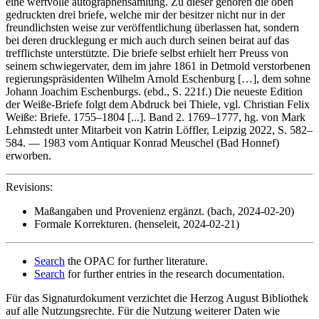
eine wertvolle autographensamlung. Zu dieser gehören die oben
gedruckten drei briefe, welche mir der besitzer nicht nur in der
freundlichsten weise zur veröffentlichung überlassen hat, sondern
bei deren drucklegung er mich auch durch seinen beirat auf das
trefflichste unterstützte. Die briefe selbst erhielt herr Preuss von
seinem schwiegervater, dem im jahre 1861 in Detmold verstorbenen
regierungspräsidenten Wilhelm Arnold Eschenburg […], dem sohne
Johann Joachim Eschenburgs. (ebd., S. 221f.) Die neueste Edition
der Weiße-Briefe folgt dem Abdruck bei Thiele, vgl. Christian Felix
Weiße: Briefe. 1755–1804 [...]. Band 2. 1769–1777, hg. von Mark
Lehmstedt unter Mitarbeit von Katrin Löffler, Leipzig 2022, S. 582–
584. — 1983 vom Antiquar Konrad Meuschel (Bad Honnef)
erworben.
Revisions:
Maßangaben und Provenienz ergänzt. (bach, 2024-02-20)
Formale Korrekturen. (henseleit, 2024-02-21)
Search
the OPAC for further literature.
Search
for further entries in the research documentation.
Für das Signaturdokument verzichtet die Herzog August Bibliothek
auf alle Nutzungsrechte. Für die Nutzung weiterer Daten wie