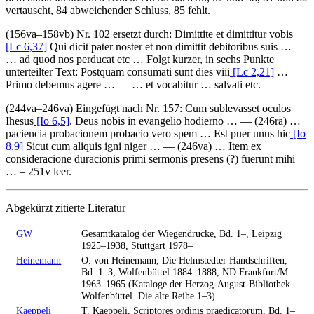
vertauscht, 84 abweichender Schluss, 85 fehlt.
(156va–158vb) Nr. 102 ersetzt durch:
Dimittite et dimittitur vobis
[Lc 6,37]
Qui dicit pater noster et non dimittit debitoribus suis
… —
…
ad quod nos perducat etc
… Folgt kurzer, in sechs Punkte
unterteilter Text:
Postquam consumati sunt dies viii
[Lc 2,21]
…
Primo debemus agere
… — …
et vocabitur … salvati etc
.
(244va–246va) Eingefügt nach Nr. 157:
Cum sublevasset oculos
Ihesus
[Io 6,5]
.
Deus nobis in evangelio hodierno
… —
(246ra)
…
paciencia probacionem probacio vero spem
…
Est puer unus hic
[Io
8,9]
Sicut cum aliquis igni niger
… —
(246va)
…
Item ex
consideracione duracionis primi sermonis presens
(?)
fuerunt mihi
…
– 251v leer.
Abgekürzt zitierte Literatur
GW
Gesamtkatalog der Wiegendrucke, Bd. 1–, Leipzig
1925–1938, Stuttgart 1978–
Heinemann
O. von Heinemann, Die Helmstedter Handschriften,
Bd. 1–3, Wolfenbüttel 1884–1888, ND Frankfurt/M.
1963–1965 (Kataloge der Herzog-August-Bibliothek
Wolfenbüttel. Die alte Reihe 1–3)
Kaeppeli
T. Kaeppeli, Scriptores ordinis praedicatorum, Bd. 1–