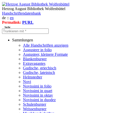
Herzog August Bibliothek Wolfenbüttel
Handschriftendatenbank
de ::
en
Permalink:
PURL
Suche
Sammlungen
Alle Handschriften anzeigen
Augusteer in folio
Augusteer, kleinere Formate
Blankenburger
Extravagantes
Gudische, griechisch
Gudische, lateinisch
Helmstedter
Novi
Novissimi in folio
Novissimi in quart
Novissimi in oktav
Novissimi in duodez
Schulenburger
Weissenburger