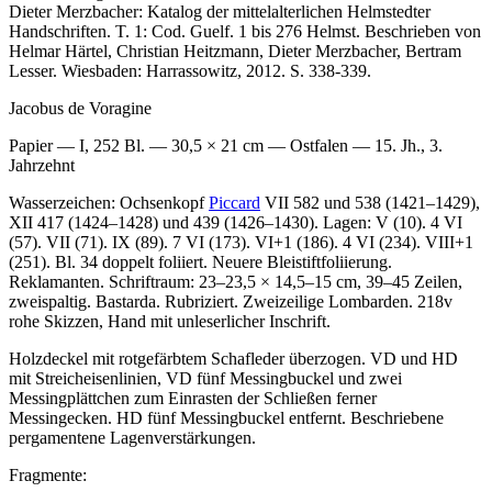
Dieter Merzbacher
: Katalog der mittelalterlichen Helmstedter
Handschriften. T. 1: Cod. Guelf. 1 bis 276 Helmst. Beschrieben von
Helmar Härtel, Christian Heitzmann, Dieter Merzbacher, Bertram
Lesser. Wiesbaden: Harrassowitz, 2012. S. 338-339.
Jacobus de Voragine
Papier — I, 252 Bl. — 30,5 × 21 cm — Ostfalen — 15. Jh., 3.
Jahrzehnt
Wasserzeichen: Ochsenkopf
Piccard
VII 582 und 538 (1421–1429),
XII 417 (1424–1428) und 439 (1426–1430). Lagen: V (10). 4 VI
(57). VII (71). IX (89). 7 VI (173). VI+1 (186). 4 VI (234). VIII+1
(251). Bl. 34 doppelt foliiert. Neuere Bleistiftfoliierung.
Reklamanten. Schriftraum: 23–23,5 × 14,5–15 cm, 39–45 Zeilen,
zweispaltig. Bastarda. Rubriziert. Zweizeilige Lombarden. 218v
rohe Skizzen, Hand mit unleserlicher Inschrift.
Holzdeckel mit rotgefärbtem Schafleder überzogen. VD und HD
mit Streicheisenlinien, VD fünf Messingbuckel und zwei
Messingplättchen zum Einrasten der Schließen ferner
Messingecken. HD fünf Messingbuckel entfernt. Beschriebene
pergamentene Lagenverstärkungen.
Fragmente: