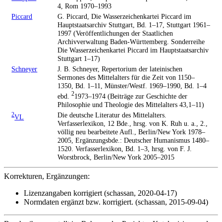
4, Rom 1970–1993
Piccard
G. Piccard, Die Wasserzeichenkartei Piccard im
Hauptstaatsarchiv Stuttgart, Bd. 1–17, Stuttgart 1961–
1997 (Veröffentlichungen der Staatlichen
Archivverwaltung Baden-Württemberg. Sonderreihe
Die Wasserzeichenkartei Piccard im Hauptstaatsarchiv
Stuttgart 1–17)
Schneyer
J. B. Schneyer, Repertorium der lateinischen
Sermones des Mittelalters für die Zeit von 1150–
1350, Bd. 1–11, Münster/Westf. 1969–1990, Bd. 1–4
2
ebd.
1973–1974 (Beiträge zur Geschichte der
Philosophie und Theologie des Mittelalters 43,1–11)
2
Die deutsche Literatur des Mittelalters.
VL
Verfasserlexikon, 12 Bde., hrsg. von K. Ruh u. a., 2.,
völlig neu bearbeitete Aufl., Berlin/New York 1978–
2005, Ergänzungsbde.: Deutscher Humanismus 1480–
1520. Verfasserlexikon, Bd. 1–3, hrsg. von F. J.
Worstbrock, Berlin/New York 2005–2015
Korrekturen, Ergänzungen:
Lizenzangaben korrigiert (schassan, 2020-04-17)
Normdaten ergänzt bzw. korrigiert. (schassan, 2015-09-04)