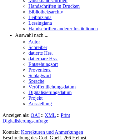
Musikhandschriften
Handschriften in Drucken
Bibliotheksarchiv
Leibniziana
Lessingiana
Handschriften anderer Institutionen
Auswahl nach ...
Autor
Schreiber
datierte Hss.
datierbare Hss.
Entstehungsort
Provenienz
Schlagwort
Sprache
Veröffentlichungsdatum
Digitalisierungsdatum
Projekt
Ausstellung
Anzeigen als:
OAI
::
XML
::
Print
Digitalisierungsanfrage
Kontakt:
Korrekturen und Anmerkungen
Beschreibung des Cod. Guelf. 266 Helmst.