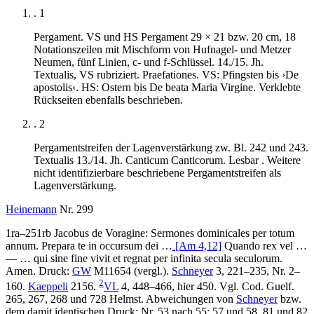
. 1
Pergament. VS und HS Pergament 29 × 21 bzw. 20 cm, 18
Notationszeilen mit Mischform von Hufnagel- und Metzer
Neumen, fünf Linien, c- und f-Schlüssel. 14./15. Jh.
Textualis, VS rubriziert.
Praefationes
. VS: Pfingsten bis
›
De
apostolis
‹
. HS: Ostern bis De beata Maria Virgine. Verklebte
Rückseiten ebenfalls beschrieben.
. 2
Pergamentstreifen der Lagenverstärkung zw. Bl. 242 und 243.
Textualis 13./14. Jh.
Canticum Canticorum
. Lesbar . Weitere
nicht identifizierbare beschriebene Pergamentstreifen als
Lagenverstärkung.
Heinemann
Nr. 299
1ra–251rb
Jacobus de Voragine
:
Sermones dominicales per totum
annum
.
Prepara te in occursum dei …
[Am 4,12]
Quando rex vel
…
— …
qui sine fine vivit et regnat per infinita secula seculorum.
Amen
. Druck:
GW
M11654 (vergl.).
Schneyer
3, 221–235, Nr. 2–
2
160.
Kaeppeli
2156.
VL
4, 448–466, hier 450. Vgl. Cod. Guelf.
265, 267, 268 und 728 Helmst. Abweichungen von
Schneyer
bzw.
dem damit identischen Druck: Nr. 53 nach 55; 57 und 58, 81 und 82