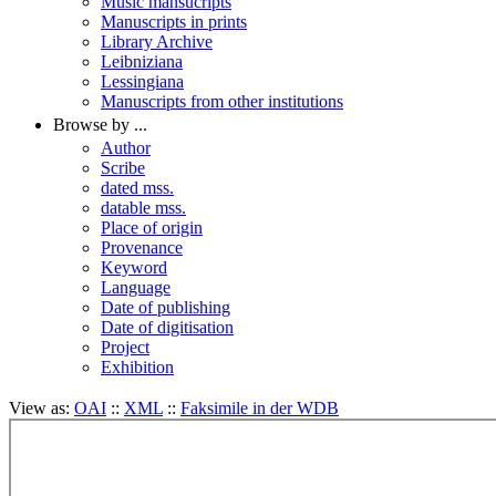
Music mansucripts
Manuscripts in prints
Library Archive
Leibniziana
Lessingiana
Manuscripts from other institutions
Browse by ...
Author
Scribe
dated mss.
datable mss.
Place of origin
Provenance
Keyword
Language
Date of publishing
Date of digitisation
Project
Exhibition
View as:
OAI
::
XML
::
Faksimile in der WDB