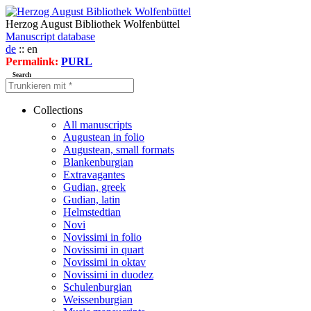
Herzog August Bibliothek Wolfenbüttel
Manuscript database
de
:: en
Permalink:
PURL
Search
Collections
All manuscripts
Augustean in folio
Augustean, small formats
Blankenburgian
Extravagantes
Gudian, greek
Gudian, latin
Helmstedtian
Novi
Novissimi in folio
Novissimi in quart
Novissimi in oktav
Novissimi in duodez
Schulenburgian
Weissenburgian