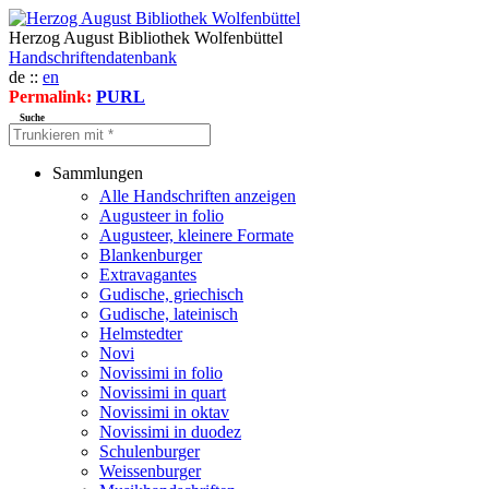
Herzog August Bibliothek Wolfenbüttel
Handschriftendatenbank
de ::
en
Permalink:
PURL
Suche
Sammlungen
Alle Handschriften anzeigen
Augusteer in folio
Augusteer, kleinere Formate
Blankenburger
Extravagantes
Gudische, griechisch
Gudische, lateinisch
Helmstedter
Novi
Novissimi in folio
Novissimi in quart
Novissimi in oktav
Novissimi in duodez
Schulenburger
Weissenburger