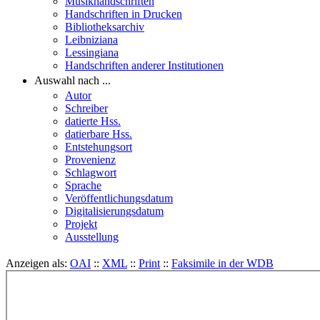
Musikhandschriften
Handschriften in Drucken
Bibliotheksarchiv
Leibniziana
Lessingiana
Handschriften anderer Institutionen
Auswahl nach ...
Autor
Schreiber
datierte Hss.
datierbare Hss.
Entstehungsort
Provenienz
Schlagwort
Sprache
Veröffentlichungsdatum
Digitalisierungsdatum
Projekt
Ausstellung
Anzeigen als:
OAI
::
XML
::
Print
::
Faksimile in der WDB