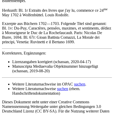
Blütenstempel.
me
Herkunft: Bl. 1r
Extraits des livres que j'ay lu, commence ce 24
May 1702 à Wolfenbüttel.
Louis Rodolfe
.
Exzerpte aus Büchern 1702—1703. Folgende Titel sind genannt:
Bl. 1v: Du-Puy, Caractères, pensées, maximes, et sentiments, dédiez
à Monseigneur le Duc de La Rochefaucault. Paris: Nicolas De
Burre, 1694. Bl. 67r: Gioan Battista Comazzi, La Morale dei
principi, Venetia: Ruvinetti e il Bertano 1699.
Korrekturen, Ergänzungen:
Lizenzangaben korrigiert (schassan, 2020-04-17)
Manuscripta Mediaevalia Objektnummer hinzugefügt
(schassan, 2019-08-20)
Weitere Literaturnachweise im OPAC
suchen
.
Weitere Literaturnachweise
suchen
(ehem.
Handschriftendokumentation)
Dieses Dokument steht unter einer Creative Commons
Namensnennung-Weitergabe unter gleichen Bedingungen 3.0
Deutschland Lizenz (CC BY-SA). Für die Nutzung weiterer Daten